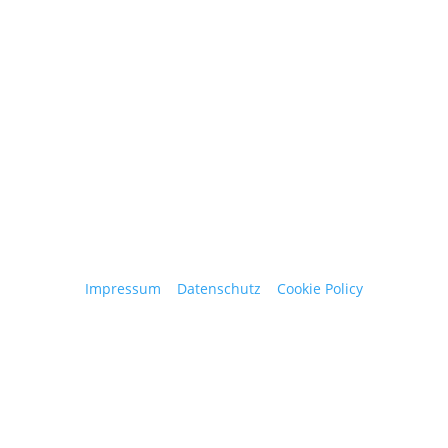
obergantschnig@obergantschnig.at
+ 43 664 220 56 42
Stattegger Straße 206
8046 Stattegg
Österreich
Impressum
|
Datenschutz
|
Cookie Policy
© 2025 Josef Obergantschnig | Alle Rechte
vorbehalten