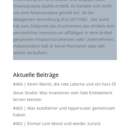
Finanzanalyse (GoFA) erstellt. Es handelt sich nicht
um eine Finanzanalyse gemäß Art. 36 der
delegierten Verordnung (EU) 2017/565 . Der Autor
hat zum Zeitpunkt des Erscheinens des Artikels kein
persönliches Interesse an allfälligen in dem Artikel
genannten Finanzinstrumenten oder Unternehmen,
insbesondere hält er keine Positionen oder will
solche veräußern.
Aktuelle Beiträge
#404 | Kevin Warsh, die rote Laterne und ein Fass Öl
Neue Studie: Was Investoren vom Yale Endowment
lernen können
#403 | Was Autofahrer und Hyperscaler gemeinsam
haben
#402 | Einmal zum Mond und wieder zurück