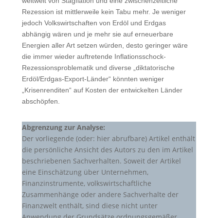
weltweit von Stagflation und eine zwischenzeitliche
Rezession ist mittlerweile kein Tabu mehr. Je weniger
jedoch Volkswirtschaften von Erdöl und Erdgas
abhängig wären und je mehr sie auf erneuerbare
Energien aller Art setzen würden, desto geringer wäre
die immer wieder auftretende Inflationsschock-
Rezessionsproblematik und diverse „diktatorische
Erdöl/Erdgas-Export-Länder“ könnten weniger
„Krisenrenditen“ auf Kosten der entwickelten Länder
abschöpfen.
Abgrenzung zur Analyse:
Der vorliegende (oder: hier abrufbare) Artikel enthält
die persönliche Ansicht des Autors zu den im Artikel
beschriebenen Sachverhalten. Soweit der Artikel
eine Einschätzung über Unternehmen,
Finanzinstrumente, volkswirtschaftliche
Zusammenhänge oder andere Sachverhalte der
Finanzwelt enthält, sind diese nicht unter
Anwendung der Grundsätze ordnungsgemäßer