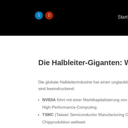
Start
Die Halbleiter-Giganten:
Die globale Halbleiterindustrie hat einen unglaub
sind beeindruckend:
NVIDIA
führt mit einer Marktkapitalisierung vo
High-Performance-Computing.
TSMC
(Taiwan Semiconductor Manufacturing C
Chipproduktion weltweit.