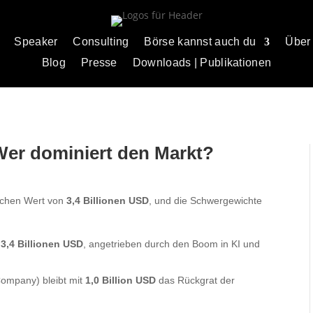
Speaker
Consulting
Börse kannst auch du
Über
Blog
Presse
Downloads | Publikationen
 Wer dominiert den Markt?
lichen Wert von
3,4 Billionen USD
, und die Schwergewichte
n
3,4 Billionen USD
, angetrieben durch den Boom in KI und
ompany) bleibt mit
1,0 Billion USD
das Rückgrat der