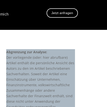
Jetzt anfragen
 mich
Abgrenzung zur Analyse:
Der vorliegende (oder: hier abrufbare)
Artikel enthält die persönliche Ansicht des
Autors zu den im Artikel beschriebenen
Sachverhalten. Soweit der Artikel eine
Einschätzung über Unternehmen,
Finanzinstrumente, volkswirtschaftliche
Zusammenhänge oder andere
Sachverhalte der Finanzwelt enthält, sind
diese nicht unter Anwendung der
Grundsätze ordnungsgemäßer