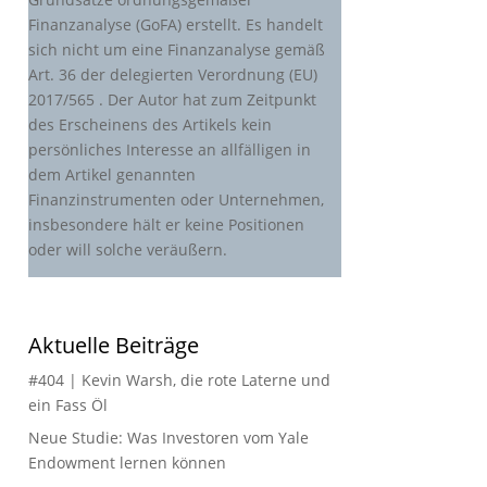
Finanzanalyse (GoFA) erstellt. Es handelt
sich nicht um eine Finanzanalyse gemäß
Art. 36 der delegierten Verordnung (EU)
2017/565 . Der Autor hat zum Zeitpunkt
des Erscheinens des Artikels kein
persönliches Interesse an allfälligen in
dem Artikel genannten
Finanzinstrumenten oder Unternehmen,
insbesondere hält er keine Positionen
oder will solche veräußern.
Aktuelle Beiträge
#404 | Kevin Warsh, die rote Laterne und
ein Fass Öl
Neue Studie: Was Investoren vom Yale
Endowment lernen können