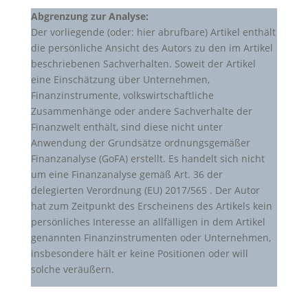
Abgrenzung zur Analyse:
Der vorliegende (oder: hier abrufbare) Artikel enthält
die persönliche Ansicht des Autors zu den im Artikel
beschriebenen Sachverhalten. Soweit der Artikel
eine Einschätzung über Unternehmen,
Finanzinstrumente, volkswirtschaftliche
Zusammenhänge oder andere Sachverhalte der
Finanzwelt enthält, sind diese nicht unter
Anwendung der Grundsätze ordnungsgemäßer
Finanzanalyse (GoFA) erstellt. Es handelt sich nicht
um eine Finanzanalyse gemäß Art. 36 der
delegierten Verordnung (EU) 2017/565 . Der Autor
hat zum Zeitpunkt des Erscheinens des Artikels kein
persönliches Interesse an allfälligen in dem Artikel
genannten Finanzinstrumenten oder Unternehmen,
insbesondere hält er keine Positionen oder will
solche veräußern.