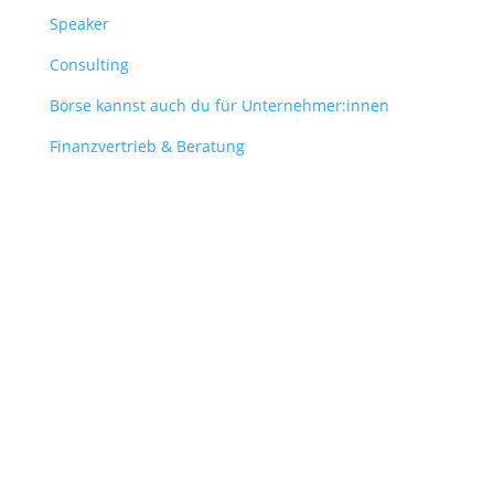
Speaker
Consulting
Börse kannst auch du für Unternehmer:innen
Finanzvertrieb & Beratung
Contact
obergantschnig@obergantschnig.at
+ 43 664 220 56 42
Stattegger Straße 206
8046 Stattegg
Österreich