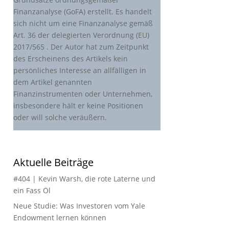
Finanzanalyse (GoFA) erstellt. Es handelt
sich nicht um eine Finanzanalyse gemäß
Art. 36 der delegierten Verordnung (EU)
2017/565 . Der Autor hat zum Zeitpunkt
des Erscheinens des Artikels kein
persönliches Interesse an allfälligen in
dem Artikel genannten
Finanzinstrumenten oder Unternehmen,
insbesondere hält er keine Positionen
oder will solche veräußern.
Aktuelle Beiträge
#404 | Kevin Warsh, die rote Laterne und
ein Fass Öl
Neue Studie: Was Investoren vom Yale
Endowment lernen können