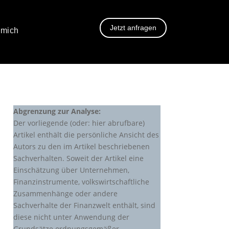
Jetzt anfragen
 mich
Abgrenzung zur Analyse:
Der vorliegende (oder: hier abrufbare)
Artikel enthält die persönliche Ansicht des
Autors zu den im Artikel beschriebenen
Sachverhalten. Soweit der Artikel eine
Einschätzung über Unternehmen,
Finanzinstrumente, volkswirtschaftliche
Zusammenhänge oder andere
Sachverhalte der Finanzwelt enthält, sind
diese nicht unter Anwendung der
Grundsätze ordnungsgemäßer