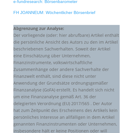
e-fundresearch: Börsenbarometer
FH JOANNEUM: Wöchentlicher Börsenbrief
Abgrenzung zur Analyse:
Der vorliegende (oder: hier abrufbare) Artikel enthält
die persönliche Ansicht des Autors zu den im Artikel
beschriebenen Sachverhalten. Soweit der Artikel
eine Einschätzung über Unternehmen,
Finanzinstrumente, volkswirtschaftliche
Zusammenhänge oder andere Sachverhalte der
Finanzwelt enthält, sind diese nicht unter
Anwendung der Grundsätze ordnungsgemäßer
Finanzanalyse (GoFA) erstellt. Es handelt sich nicht
um eine Finanzanalyse gemäß Art. 36 der
delegierten Verordnung (EU) 2017/565 . Der Autor
hat zum Zeitpunkt des Erscheinens des Artikels kein
persönliches Interesse an allfälligen in dem Artikel
genannten Finanzinstrumenten oder Unternehmen,
insbesondere hält er keine Positionen oder will