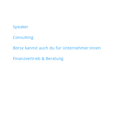
Überblick
Speaker
Consulting
Börse kannst auch du für Unternehmer:innen
Finanzvertrieb & Beratung
Contact
obergantschnig@obergantschnig.at
+ 43 664 220 56 42
Stattegger Straße 206