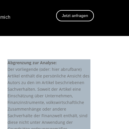
Jetzt anfragen
 mich
Abgrenzung zur Analyse:
Der vorliegende (oder: hier abrufbare)
Artikel enthält die persönliche Ansicht des
Autors zu den im Artikel beschriebenen
Sachverhalten. Soweit der Artikel eine
Einschätzung über Unternehmen,
Finanzinstrumente, volkswirtschaftliche
Zusammenhänge oder andere
Sachverhalte der Finanzwelt enthält, sind
diese nicht unter Anwendung der
Grundsätze ordnungsgemäßer