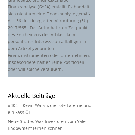
Finanzanalyse (GoFA) erstellt. Es handelt
sich nicht um eine Finanzanalyse gemäß
Art. 36 der delegierten Verordnung (EU)
2017/565 . Der Autor hat zum Zeitpunkt
des Erscheinens des Artikels kein
persönliches Interesse an allfälligen in
dem Artikel genannten
Finanzinstrumenten oder Unternehmen,
insbesondere hält er keine Positionen
oder will solche veräußern.
Aktuelle Beiträge
#404 | Kevin Warsh, die rote Laterne und
ein Fass Öl
Neue Studie: Was Investoren vom Yale
Endowment lernen können