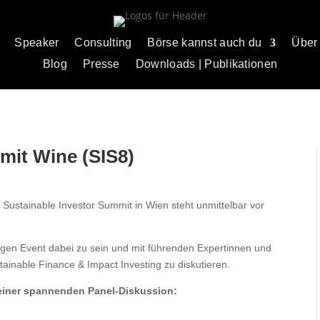
Speaker
Consulting
Börse kannst auch du
Über
Blog
Presse
Downloads | Publikationen
mit Wine (SIS8)
 Sustainable Investor Summit in Wien steht unmittelbar vor
tigen Event dabei zu sein und mit führenden Expertinnen und
ainable Finance & Impact Investing zu diskutieren.
einer spannenden Panel-Diskussion: