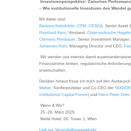
Investorenperspektive: Zwischen Performanc
– Wie institutionelle Investoren den Wandel g
Mit dabei sind:
Barbara Katzdobler, CPM, CESGA
, Senior Asset
Reinhard Kern
, Vorstand,
Österreichische Hagel
Clemens Peinbauer
, Senior Investment Manager
Johannes Puhr
, Managing Director und CEO,
Fai
Wir werden uns intensiv damit auseinandersetzen,
Finanzströme lenken, regulatorische Anforderunge
erwirtschaften.
Darüber hinaus freue ich mich auf den Austausch
Weber
, Konferenzleiter und Co-CEO der
NIXDORF
Institutional Capital Forum
) und
Hans-Peter Dohr
Wann & Wo?
25.-26. März 2025
Meliá Hotel, DC Tower 1, Wien
Link zur Veranstaltungswebsite