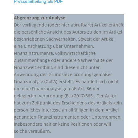
Pressemitteilung als PDF
Abgrenzung zur Analyse:
Der vorliegende (oder: hier abrufbare) Artikel enthält
die persönliche Ansicht des Autors zu den im Artikel
beschriebenen Sachverhalten. Soweit der Artikel
eine Einschätzung über Unternehmen,
Finanzinstrumente, volkswirtschaftliche
Zusammenhänge oder andere Sachverhalte der
Finanzwelt enthält, sind diese nicht unter
Anwendung der Grundsätze ordnungsgemäßer
Finanzanalyse (GoFA) erstellt. Es handelt sich nicht
um eine Finanzanalyse gemäß Art. 36 der
delegierten Verordnung (EU) 2017/565 . Der Autor
hat zum Zeitpunkt des Erscheinens des Artikels kein
persönliches Interesse an allfälligen in dem Artikel
genannten Finanzinstrumenten oder Unternehmen,
insbesondere hält er keine Positionen oder will
solche veräußern.