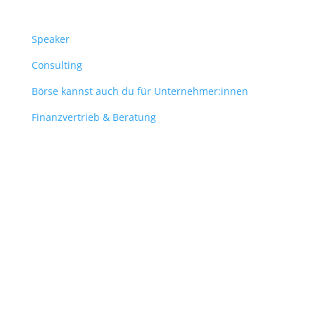
Speaker
Consulting
Börse kannst auch du für Unternehmer:innen
Finanzvertrieb & Beratung
Contact
obergantschnig@obergantschnig.at
+ 43 664 220 56 42
Stattegger Straße 206
8046 Stattegg