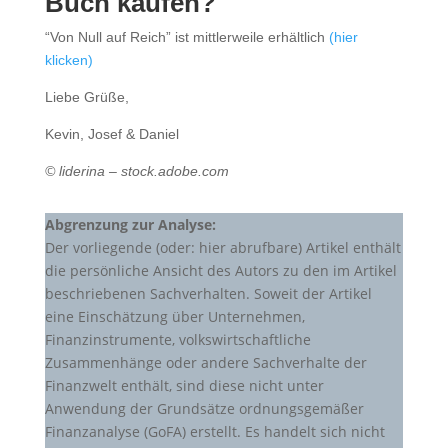
Buch kaufen?
“Von Null auf Reich” ist mittlerweile erhältlich
(hier
klicken)
Liebe Grüße,
Kevin, Josef & Daniel
© liderina – stock.adobe.com
Abgrenzung zur Analyse:
Der vorliegende (oder: hier abrufbare) Artikel enthält
die persönliche Ansicht des Autors zu den im Artikel
beschriebenen Sachverhalten. Soweit der Artikel
eine Einschätzung über Unternehmen,
Finanzinstrumente, volkswirtschaftliche
Zusammenhänge oder andere Sachverhalte der
Finanzwelt enthält, sind diese nicht unter
Anwendung der Grundsätze ordnungsgemäßer
Finanzanalyse (GoFA) erstellt. Es handelt sich nicht