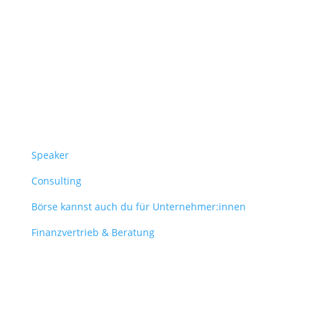
Follow Us
Überblick
Speaker
Consulting
Börse kannst auch du für Unternehmer:innen
Finanzvertrieb & Beratung
Contact
obergantschnig@obergantschnig.at