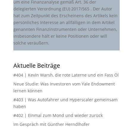
um eine Finanzanalyse gemäß Art. 36 der
delegierten Verordnung (EU) 2017/565 . Der Autor
hat zum Zeitpunkt des Erscheinens des Artikels kein
persönliches Interesse an allfälligen in dem Artikel
genannten Finanzinstrumenten oder Unternehmen,
insbesondere hält er keine Positionen oder will
solche veräußern.
Aktuelle Beiträge
#404 | Kevin Warsh, die rote Laterne und ein Fass Öl
Neue Studie: Was Investoren vom Yale Endowment
lernen können
#403 | Was Autofahrer und Hyperscaler gemeinsam
haben
#402 | Einmal zum Mond und wieder zurück
Im Gespräch mit Günther Herndlhofer