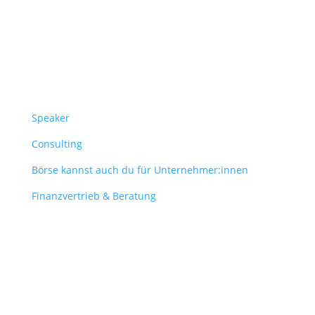
Überblick
Speaker
Consulting
Börse kannst auch du für Unternehmer:innen
Finanzvertrieb & Beratung
Contact
obergantschnig@obergantschnig.at