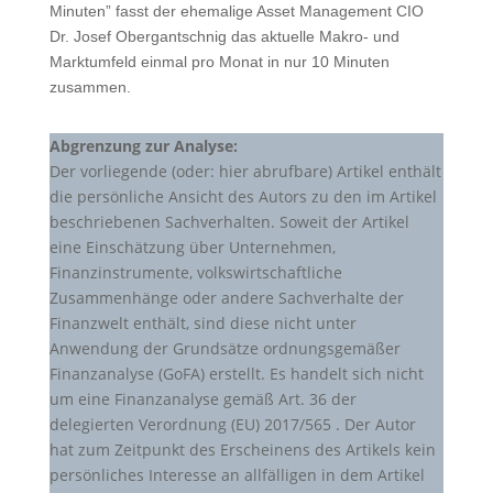
Minuten” fasst der ehemalige Asset Management CIO
Dr. Josef Obergantschnig das aktuelle Makro- und
Marktumfeld einmal pro Monat in nur 10 Minuten
zusammen.
Abgrenzung zur Analyse:
Der vorliegende (oder: hier abrufbare) Artikel enthält
die persönliche Ansicht des Autors zu den im Artikel
beschriebenen Sachverhalten. Soweit der Artikel
eine Einschätzung über Unternehmen,
Finanzinstrumente, volkswirtschaftliche
Zusammenhänge oder andere Sachverhalte der
Finanzwelt enthält, sind diese nicht unter
Anwendung der Grundsätze ordnungsgemäßer
Finanzanalyse (GoFA) erstellt. Es handelt sich nicht
um eine Finanzanalyse gemäß Art. 36 der
delegierten Verordnung (EU) 2017/565 . Der Autor
hat zum Zeitpunkt des Erscheinens des Artikels kein
persönliches Interesse an allfälligen in dem Artikel