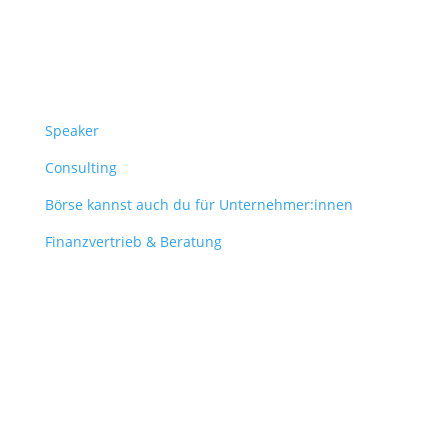
Überblick
Speaker
Consulting
Börse kannst auch du für Unternehmer:innen
Finanzvertrieb & Beratung
Contact
obergantschnig@obergantschnig.at
+ 43 664 220 56 42