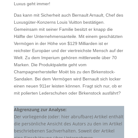
Luxus geht immer!
Das kann mit Sicherheit auch Bernault Arnault, Chef des
Luxusgüter-Konzerns Louis Vuitton bestätigen.
Gemeinsam mit seiner Familie besitzt er knapp die
Hälfte der Unternehmensanteile. Mit einem geschätzten
Vermögen in der Höhe von $129 Milliarden ist er
reichster Europäer und der viertreichste Mensch auf der
Welt. Zu dem Imperium gehören mittlerweile über 70
Marken. Die Produktpalette geht vom
Champagnerhersteller Moët bis zu den Birkenstock-
Sandalen. Bei dem Vermögen wird Bernault sich locker
einen neuen 911er leisten können. Fragt sich nur, ob er
mit polierten Lederschuhen oder Birkenstock ausfährt?
Abgrenzung zur Analyse:
Der vorliegende (oder: hier abrufbare) Artikel enthält
die persönliche Ansicht des Autors zu den im Artikel
beschriebenen Sachverhalten. Soweit der Artikel
eine Einschätzung über Unternehmen,