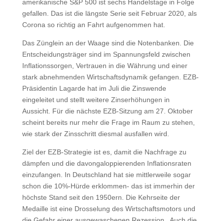
amerikanische S&P 500 ist sechs Handelstage in Folge
gefallen. Das ist die längste Serie seit Februar 2020, als
Corona so richtig an Fahrt aufgenommen hat.
Das Zünglein an der Waage sind die Notenbanken. Die
Entscheidungsträger sind im Spannungsfeld zwischen
Inflationssorgen, Vertrauen in die Währung und einer
stark abnehmenden Wirtschaftsdynamik gefangen. EZB-
Präsidentin Lagarde hat im Juli die Zinswende
eingeleitet und stellt weitere Zinserhöhungen in
Aussicht. Für die nächste EZB-Sitzung am 27. Oktober
scheint bereits nur mehr die Frage im Raum zu stehen,
wie stark der Zinsschritt diesmal ausfallen wird.
Ziel der EZB-Strategie ist es, damit die Nachfrage zu
dämpfen und die davongaloppierenden Inflationsraten
einzufangen. In Deutschland hat sie mittlerweile sogar
schon die 10%-Hürde erklommen- das ist immerhin der
höchste Stand seit den 1950ern. Die Kehrseite der
Medaille ist eine Drosselung des Wirtschaftsmotors und
die Gefahr einer ausgewaschenen Rezession. Auch die