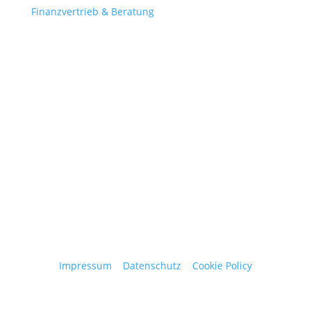
Finanzvertrieb & Beratung
Contact
obergantschnig@obergantschnig.at
+ 43 664 220 56 42
Stattegger Straße 206
8046 Stattegg
Österreich
Impressum
|
Datenschutz
|
Cookie Policy
© 2025 Josef Obergantschnig | Alle Rechte