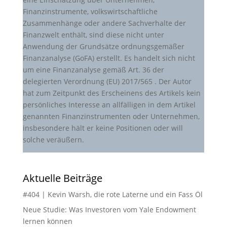
Finanzinstrumente, volkswirtschaftliche
Zusammenhänge oder andere Sachverhalte der
Finanzwelt enthält, sind diese nicht unter
Anwendung der Grundsätze ordnungsgemäßer
Finanzanalyse (GoFA) erstellt. Es handelt sich nicht
um eine Finanzanalyse gemäß Art. 36 der
delegierten Verordnung (EU) 2017/565 . Der Autor
hat zum Zeitpunkt des Erscheinens des Artikels kein
persönliches Interesse an allfälligen in dem Artikel
genannten Finanzinstrumenten oder Unternehmen,
insbesondere hält er keine Positionen oder will
solche veräußern.
Aktuelle Beiträge
#404 | Kevin Warsh, die rote Laterne und ein Fass Öl
Neue Studie: Was Investoren vom Yale Endowment
lernen können