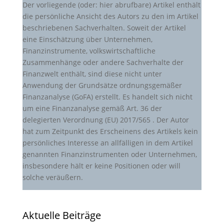
Der vorliegende (oder: hier abrufbare) Artikel enthält
die persönliche Ansicht des Autors zu den im Artikel
beschriebenen Sachverhalten. Soweit der Artikel
eine Einschätzung über Unternehmen,
Finanzinstrumente, volkswirtschaftliche
Zusammenhänge oder andere Sachverhalte der
Finanzwelt enthält, sind diese nicht unter
Anwendung der Grundsätze ordnungsgemäßer
Finanzanalyse (GoFA) erstellt. Es handelt sich nicht
um eine Finanzanalyse gemäß Art. 36 der
delegierten Verordnung (EU) 2017/565 . Der Autor
hat zum Zeitpunkt des Erscheinens des Artikels kein
persönliches Interesse an allfälligen in dem Artikel
genannten Finanzinstrumenten oder Unternehmen,
insbesondere hält er keine Positionen oder will
solche veräußern.
Aktuelle Beiträge