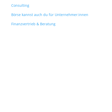
Consulting
Börse kannst auch du für Unternehmer:innen
Finanzvertrieb & Beratung
Contact
obergantschnig@obergantschnig.at
+ 43 664 220 56 42
Stattegger Straße 206
8046 Stattegg
Österreich