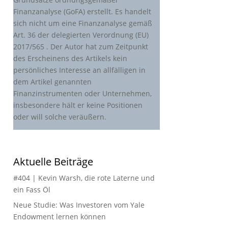
Finanzanalyse (GoFA) erstellt. Es handelt
sich nicht um eine Finanzanalyse gemäß
Art. 36 der delegierten Verordnung (EU)
2017/565 . Der Autor hat zum Zeitpunkt
des Erscheinens des Artikels kein
persönliches Interesse an allfälligen in
dem Artikel genannten
Finanzinstrumenten oder Unternehmen,
insbesondere hält er keine Positionen
oder will solche veräußern.
Aktuelle Beiträge
#404 | Kevin Warsh, die rote Laterne und
ein Fass Öl
Neue Studie: Was Investoren vom Yale
Endowment lernen können