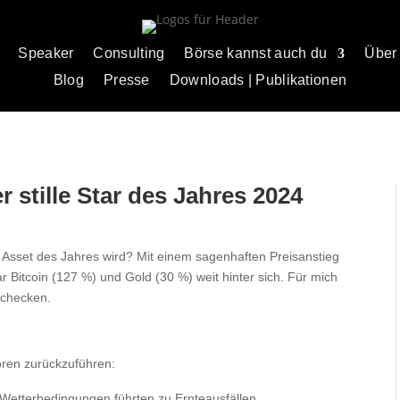
Speaker
Consulting
Börse kannst auch du
Über
Blog
Presse
Downloads | Publikationen
r stille Star des Jahres 2024
 Asset des Jahres wird? Mit einem sagenhaften Preisanstieg
 Bitcoin (127 %) und Gold (30 %) weit hinter sich. Für mich
 checken.
oren zurückzuführen:
Wetterbedingungen führten zu Ernteausfällen.