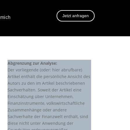
Jetzt anfragen
 mich
Abgrenzung zur Analyse:
Der vorliegende (oder: hier abrufbare)
Artikel enthält die persönliche Ansicht des
Autors zu den im Artikel beschriebenen
Sachverhalten. Soweit der Artikel eine
Einschätzung über Unternehmen,
Finanzinstrumente, volkswirtschaftliche
Zusammenhänge oder andere
Sachverhalte der Finanzwelt enthält, sind
diese nicht unter Anwendung der
Grundsätze ordnungsgemäßer