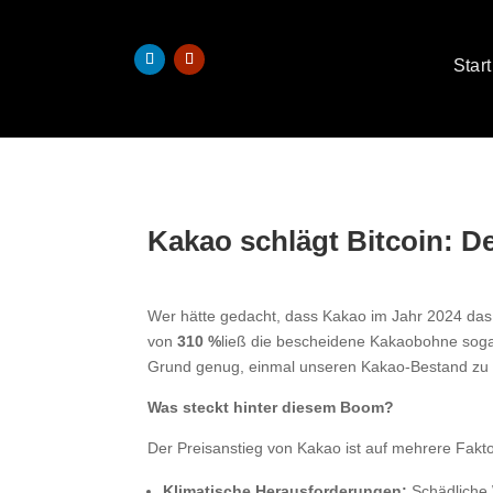
Start
Kakao schlägt Bitcoin: De
Wer hätte gedacht, dass Kakao im Jahr 2024 das
von
310 %
ließ die bescheidene Kakaobohne sogar
Grund genug, einmal unseren Kakao-Bestand zu
Was steckt hinter diesem Boom?
Der Preisanstieg von Kakao ist auf mehrere Fakt
Klimatische Herausforderungen:
Schädliche 