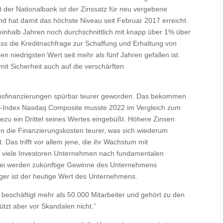
t der Nationalbank ist der Zinssatz für neu vergebene
nd hat damit das höchste Niveau seit Februar 2017 erreicht.
einhalb Jahren noch durchschnittlich mit knapp über 1% über
dass die Kreditnachfrage zur Schaffung und Erhaltung von
 niedrigsten Wert seit mehr als fünf Jahren gefallen ist.
it Sicherheit auch auf die verschärften
sfinanzierungen spürbar teurer geworden. Das bekommen
ch-Index Nasdaq Composite musste 2022 im Vergleich zum
zu ein Drittel seines Wertes eingebüßt. Höhere Zinsen
 die Finanzierungskosten teurer, was sich wiederum
Das trifft vor allem jene, die ihr Wachstum mit
n viele Investoren Unternehmen nach fundamentalen
abei werden zukünftige Gewinne des Unternehmens
nger ist der heutige Wert des Unternehmens.
 beschäftigt mehr als 50.000 Mitarbeiter und gehört zu den
tzt aber vor Skandalen nicht.”