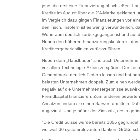
jene, die erst eine Finanzierung abschließen. Lau
Kredite im August über die 2%-Marke geklettert u
Im Vergleich dazu gingen Finanzierungen vor ein
den Tisch. Insofern ist es wenig verwunderlich, 
Wohnraum deutlich zurückgegangen ist und auf den
Neben den höheren Finanzierungskosten ist das m
Kreditvergaberichtlinien zurückzuführen.
Neben dem „Häuslbauer“ sind auch Unternehmen
vor allem Technologie-Aktien zu spüren. Der Te
Gesamtmarkt deutlich Federn lassen und hat nahe
belasten Unternehmen doppelt. Zum einen werden
negativ auf die Unternehmensergebnisse auswirkt. 
Fremdkapital finanzieren. Zum anderen bewerte
Ansätzen, indem sie einen Barwert ermitteln. D
abgezinst. Und je höher der Zinssatz, desto geri
“Die Credit Suisse wurde bereits 1856 gegründet,
weltweit 30 systemrelevanten Banken. Größe schü