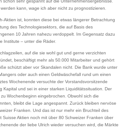
 bin schon sehr gespannt auf die Unternehmensergebnisse.
werden kann, wage ich aber nicht zu prognostizieren.
-Aktien ist, konnten diese bei etwas längerer Betrachtung
tung des Technologiesektors, die auf Basis des
rgangenen 10 Jahren nahezu verdoppelt. Im Gegensatz dazu
Institute – unter die Räder.
hlagzeilen, auf die sie wohl gut und gerne verzichten
ündet, beschäftigt mehr als 50.000 Mitarbeiter und gehört
ße schützt aber vor Skandalen nicht. Die Bank wurde unter
 Mangers oder auch einen Geldwäschefall rund um einen
etztes Wochenende versuchte der Vorstandsvorsitzende
apital und sei in einer starken Liquiditätssituation. Der
nd zu Wochenbeginn eingebrochen. Obwohl sich die
onnten, bleibt die Lage angespannt. Zurück bleiben nervöse
chweizer Franken. Und das ist nur mehr ein Bruchteil des
t Suisse Aktien noch mit über 80 Schweizer Franken über
chenende der liebe Ulrich wieder versuchen wird, die Märkte