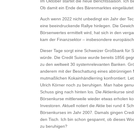
Im Oktober startet die neue Berichtssaison. Ich
Ob damit ein Ende des Bärenmarktes eingeläutet 
Auch wenn 2022 nicht unbedingt ein Jahr der Tech
eine beeindruckende Rallye hinlegen. Die Gewich
Börsenwertes ermittelt wird, hat sich in den ve
kam der Finanzsektor – insbesondere europäische 
Dieser Tage sorgt eine Schweizer Großbank für Sc
würde. Die Credit Suisse wurde bereits 1856 gegr
zu den weltweit 30 systemrelevanten Banken. Grö
anderem mit der Beschattung eines abtrünnigen
mutmaßlichen Kokainhändlerring konfrontiert. L
Ulrich Körner noch zu beruhigen. Man habe genug K
Schuss ging nach hinten los. Die Aktienkurse si
Börsenkurse mittlerweile wieder etwas erholen k
Investoren. Aktuell notiert die Aktie bei rund 4 S
Börsenkurses im Jahr 2007. Damals gingen Credi
den Tisch. Ich bin schon gespannt, ob dieses Wo
zu beruhigen?