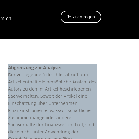
Jetzt anfragen
 mich
Abgrenzung zur Analyse:
Der vorliegende (oder: hier abrufbare)
Artikel enthält die persönliche Ansicht des
Autors zu den im Artikel beschriebenen
Sachverhalten. Soweit der Artikel eine
Einschätzung über Unternehmen,
Finanzinstrumente, volkswirtschaftliche
Zusammenhänge oder andere
Sachverhalte der Finanzwelt enthält, sind
diese nicht unter Anwendung der
Grundsätze ordnungsgemäßer