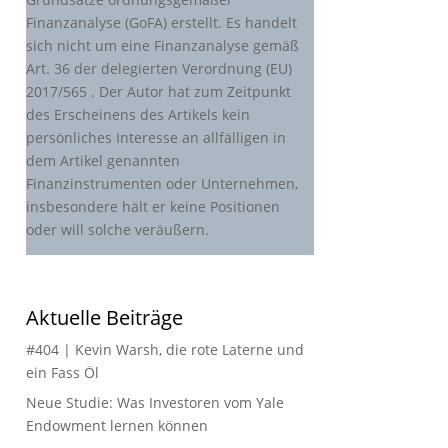
Finanzanalyse (GoFA) erstellt. Es handelt
sich nicht um eine Finanzanalyse gemäß
Art. 36 der delegierten Verordnung (EU)
2017/565 . Der Autor hat zum Zeitpunkt
des Erscheinens des Artikels kein
persönliches Interesse an allfälligen in
dem Artikel genannten
Finanzinstrumenten oder Unternehmen,
insbesondere hält er keine Positionen
oder will solche veräußern.
Aktuelle Beiträge
#404 | Kevin Warsh, die rote Laterne und
ein Fass Öl
Neue Studie: Was Investoren vom Yale
Endowment lernen können