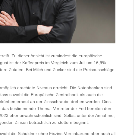
eift. Zu dieser Ansicht ist zumindest die europäische
gust ist der Kaffeepreis im Vergleich zum Juli um 16,9%
tere Zutaten. Bei Milch und Zucker sind die Preisausschläge
 unmöglich erachtete Niveaus erreicht. Die Notenbanken sind
 dass sowohl die Europäische Zentralbank als auch die
künften erneut an der Zinsschraube drehen werden. Dies-
ate das bestimmende Thema. Vertreter der Fed bereiten den
2023 eher unwahrscheinlich sind. Selbst unter der Annahme,
genden Zinsen beträchtlich zu stottern beginnt.
owohl die Schuldner ohne Fixzins-Vereinbarung aber auch all