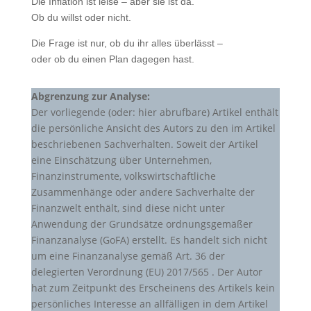
Die Inflation ist leise – aber sie ist da.
Ob du willst oder nicht.
Die Frage ist nur, ob du ihr alles überlässt –
oder ob du einen Plan dagegen hast.
Abgrenzung zur Analyse:
Der vorliegende (oder: hier abrufbare) Artikel enthält
die persönliche Ansicht des Autors zu den im Artikel
beschriebenen Sachverhalten. Soweit der Artikel
eine Einschätzung über Unternehmen,
Finanzinstrumente, volkswirtschaftliche
Zusammenhänge oder andere Sachverhalte der
Finanzwelt enthält, sind diese nicht unter
Anwendung der Grundsätze ordnungsgemäßer
Finanzanalyse (GoFA) erstellt. Es handelt sich nicht
um eine Finanzanalyse gemäß Art. 36 der
delegierten Verordnung (EU) 2017/565 . Der Autor
hat zum Zeitpunkt des Erscheinens des Artikels kein
persönliches Interesse an allfälligen in dem Artikel