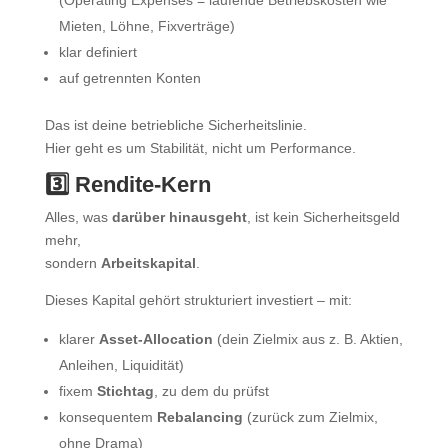
(Operating Expenses = laufende Betriebskosten wie
Mieten, Löhne, Fixverträge)
klar definiert
auf getrennten Konten
Das ist deine betriebliche Sicherheitslinie.
Hier geht es um Stabilität, nicht um Performance.
3️⃣ Rendite-Kern
Alles, was
darüber hinausgeht
, ist kein Sicherheitsgeld
mehr,
sondern
Arbeitskapital
.
Dieses Kapital gehört strukturiert investiert – mit:
klarer
Asset-Allocation
(dein Zielmix aus z. B. Aktien,
Anleihen, Liquidität)
fixem
Stichtag
, zu dem du prüfst
konsequentem
Rebalancing
(zurück zum Zielmix,
ohne Drama)