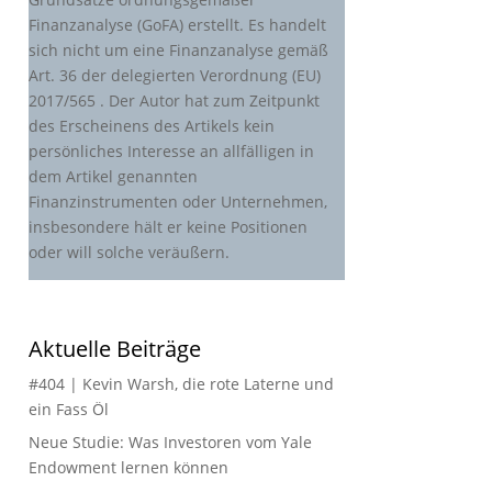
Finanzanalyse (GoFA) erstellt. Es handelt
sich nicht um eine Finanzanalyse gemäß
Art. 36 der delegierten Verordnung (EU)
2017/565 . Der Autor hat zum Zeitpunkt
des Erscheinens des Artikels kein
persönliches Interesse an allfälligen in
dem Artikel genannten
Finanzinstrumenten oder Unternehmen,
insbesondere hält er keine Positionen
oder will solche veräußern.
Aktuelle Beiträge
#404 | Kevin Warsh, die rote Laterne und
ein Fass Öl
Neue Studie: Was Investoren vom Yale
Endowment lernen können