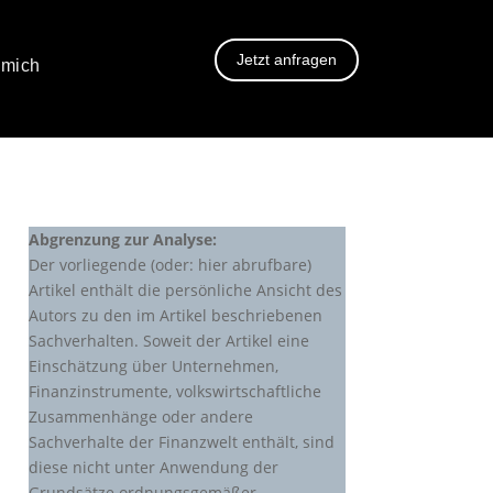
Jetzt anfragen
 mich
Abgrenzung zur Analyse:
Der vorliegende (oder: hier abrufbare)
Artikel enthält die persönliche Ansicht des
Autors zu den im Artikel beschriebenen
Sachverhalten. Soweit der Artikel eine
Einschätzung über Unternehmen,
Finanzinstrumente, volkswirtschaftliche
Zusammenhänge oder andere
Sachverhalte der Finanzwelt enthält, sind
diese nicht unter Anwendung der
Grundsätze ordnungsgemäßer