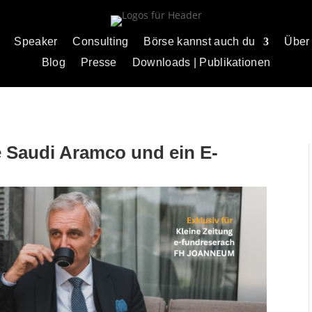
Speaker
Consulting
Börse kannst auch du
Über
Blog
Presse
Downloads | Publikationen
e Saudi Aramco und ein E-