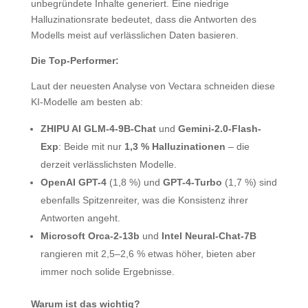
unbegründete Inhalte generiert. Eine niedrige
Halluzinationsrate bedeutet, dass die Antworten des
Modells meist auf verlässlichen Daten basieren.
Die Top-Performer:
Laut der neuesten Analyse von Vectara schneiden diese
KI-Modelle am besten ab:
ZHIPU AI GLM-4-9B-Chat
und
Gemini-2.0-Flash-
Exp
: Beide mit nur
1,3 % Halluzinationen
– die
derzeit verlässlichsten Modelle.
OpenAI GPT-4
(1,8 %) und
GPT-4-Turbo
(1,7 %) sind
ebenfalls Spitzenreiter, was die Konsistenz ihrer
Antworten angeht.
Microsoft Orca-2-13b
und
Intel Neural-Chat-7B
rangieren mit 2,5–2,6 % etwas höher, bieten aber
immer noch solide Ergebnisse.
Warum ist das wichtig?