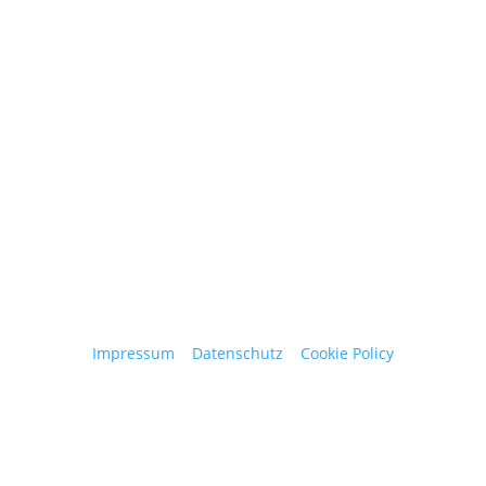
+ 43 664 220 56 42
Stattegger Straße 206
8046 Stattegg
Österreich
Impressum
|
Datenschutz
|
Cookie Policy
© 2025 Josef Obergantschnig | Alle Rechte
vorbehalten