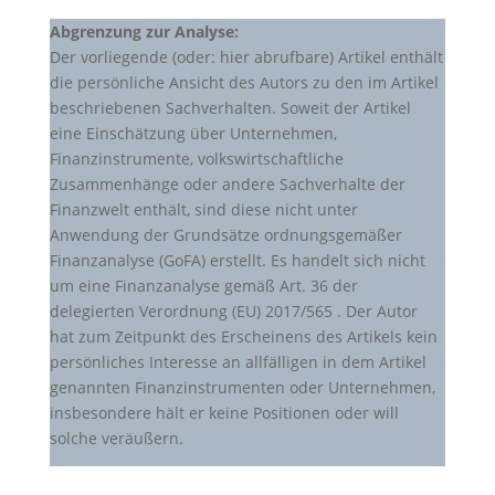
Abgrenzung zur Analyse:
Der vorliegende (oder: hier abrufbare) Artikel enthält
die persönliche Ansicht des Autors zu den im Artikel
beschriebenen Sachverhalten. Soweit der Artikel
eine Einschätzung über Unternehmen,
Finanzinstrumente, volkswirtschaftliche
Zusammenhänge oder andere Sachverhalte der
Finanzwelt enthält, sind diese nicht unter
Anwendung der Grundsätze ordnungsgemäßer
Finanzanalyse (GoFA) erstellt. Es handelt sich nicht
um eine Finanzanalyse gemäß Art. 36 der
delegierten Verordnung (EU) 2017/565 . Der Autor
hat zum Zeitpunkt des Erscheinens des Artikels kein
persönliches Interesse an allfälligen in dem Artikel
genannten Finanzinstrumenten oder Unternehmen,
insbesondere hält er keine Positionen oder will
solche veräußern.