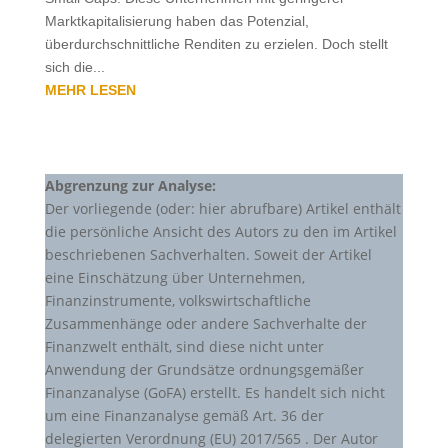
Marktkapitalisierung haben das Potenzial,
überdurchschnittliche Renditen zu erzielen. Doch stellt
sich die...
MEHR LESEN
Abgrenzung zur Analyse:
Der vorliegende (oder: hier abrufbare) Artikel enthält
die persönliche Ansicht des Autors zu den im Artikel
beschriebenen Sachverhalten. Soweit der Artikel
eine Einschätzung über Unternehmen,
Finanzinstrumente, volkswirtschaftliche
Zusammenhänge oder andere Sachverhalte der
Finanzwelt enthält, sind diese nicht unter
Anwendung der Grundsätze ordnungsgemäßer
Finanzanalyse (GoFA) erstellt. Es handelt sich nicht
um eine Finanzanalyse gemäß Art. 36 der
delegierten Verordnung (EU) 2017/565 . Der Autor