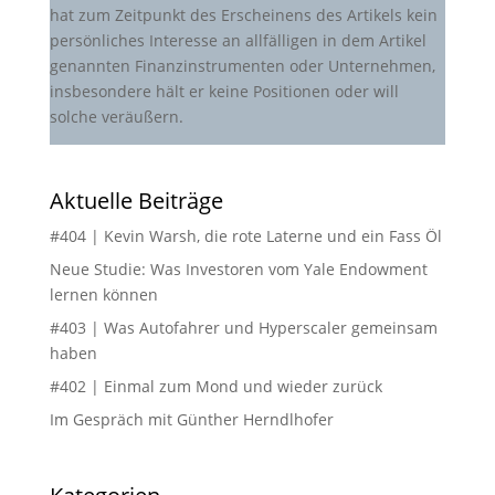
hat zum Zeitpunkt des Erscheinens des Artikels kein
persönliches Interesse an allfälligen in dem Artikel
genannten Finanzinstrumenten oder Unternehmen,
insbesondere hält er keine Positionen oder will
solche veräußern.
Aktuelle Beiträge
#404 | Kevin Warsh, die rote Laterne und ein Fass Öl
Neue Studie: Was Investoren vom Yale Endowment
lernen können
#403 | Was Autofahrer und Hyperscaler gemeinsam
haben
#402 | Einmal zum Mond und wieder zurück
Im Gespräch mit Günther Herndlhofer