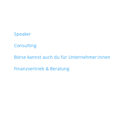
Überblick
Speaker
Consulting
Börse kannst auch du für Unternehmer:innen
Finanzvertrieb & Beratung
Contact
obergantschnig@obergantschnig.at
+ 43 664 220 56 42