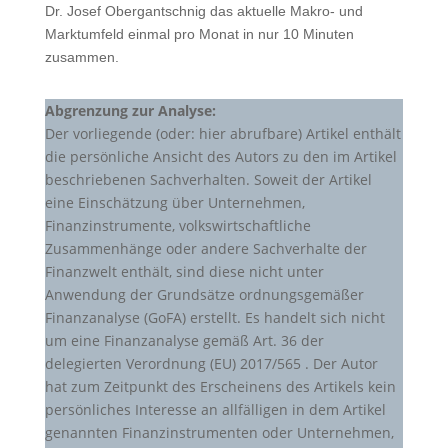
Dr. Josef Obergantschnig das aktuelle Makro- und
Marktumfeld einmal pro Monat in nur 10 Minuten
zusammen.
Abgrenzung zur Analyse:
Der vorliegende (oder: hier abrufbare) Artikel enthält
die persönliche Ansicht des Autors zu den im Artikel
beschriebenen Sachverhalten. Soweit der Artikel
eine Einschätzung über Unternehmen,
Finanzinstrumente, volkswirtschaftliche
Zusammenhänge oder andere Sachverhalte der
Finanzwelt enthält, sind diese nicht unter
Anwendung der Grundsätze ordnungsgemäßer
Finanzanalyse (GoFA) erstellt. Es handelt sich nicht
um eine Finanzanalyse gemäß Art. 36 der
delegierten Verordnung (EU) 2017/565 . Der Autor
hat zum Zeitpunkt des Erscheinens des Artikels kein
persönliches Interesse an allfälligen in dem Artikel
genannten Finanzinstrumenten oder Unternehmen,