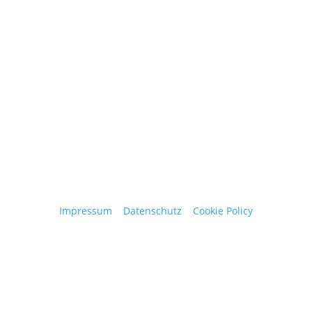
+ 43 664 220 56 42
Stattegger Straße 206
8046 Stattegg
Österreich
Impressum
|
Datenschutz
|
Cookie Policy
© 2025 Josef Obergantschnig | Alle Rechte
vorbehalten