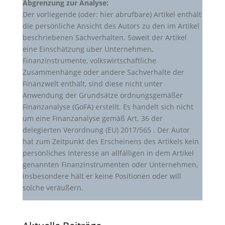
Abgrenzung zur Analyse:
Der vorliegende (oder: hier abrufbare) Artikel enthält
die persönliche Ansicht des Autors zu den im Artikel
beschriebenen Sachverhalten. Soweit der Artikel
eine Einschätzung über Unternehmen,
Finanzinstrumente, volkswirtschaftliche
Zusammenhänge oder andere Sachverhalte der
Finanzwelt enthält, sind diese nicht unter
Anwendung der Grundsätze ordnungsgemäßer
Finanzanalyse (GoFA) erstellt. Es handelt sich nicht
um eine Finanzanalyse gemäß Art. 36 der
delegierten Verordnung (EU) 2017/565 . Der Autor
hat zum Zeitpunkt des Erscheinens des Artikels kein
persönliches Interesse an allfälligen in dem Artikel
genannten Finanzinstrumenten oder Unternehmen,
insbesondere hält er keine Positionen oder will
solche veräußern.