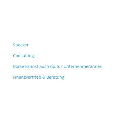
Überblick
Speaker
Consulting
Börse kannst auch du für Unternehmer:innen
Finanzvertrieb & Beratung
Contact
obergantschnig@obergantschnig.at
+ 43 664 220 56 42