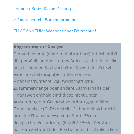
Logbuch-Serie: Kleine Zeitung
e-fundresearch: Börsenbarometer
FH JOANNEUM: Wöchentlicher Börsenbrief
Abgrenzung zur Analyse:
Der vorliegende (oder: hier abrufbare) Artikel enthält
die persönliche Ansicht des Autors zu den im Artikel
beschriebenen Sachverhalten. Soweit der Artikel
eine Einschätzung über Unternehmen,
Finanzinstrumente, volkswirtschaftliche
Zusammenhänge oder andere Sachverhalte der
Finanzwelt enthält, sind diese nicht unter
Anwendung der Grundsätze ordnungsgemäßer
Finanzanalyse (GoFA) erstellt. Es handelt sich nicht
um eine Finanzanalyse gemäß Art. 36 der
delegierten Verordnung (EU) 2017/565 . Der Autor
hat zum Zeitpunkt des Erscheinens des Artikels kein