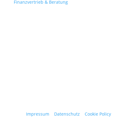
Finanzvertrieb & Beratung
Contact
obergantschnig@obergantschnig.at
+ 43 664 220 56 42
Stattegger Straße 206
8046 Stattegg
Österreich
Impressum
|
Datenschutz
|
Cookie Policy
© 2025 Josef Obergantschnig | Alle Rechte