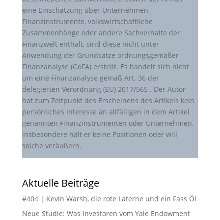
eine Einschätzung über Unternehmen,
Finanzinstrumente, volkswirtschaftliche
Zusammenhänge oder andere Sachverhalte der
Finanzwelt enthält, sind diese nicht unter
Anwendung der Grundsätze ordnungsgemäßer
Finanzanalyse (GoFA) erstellt. Es handelt sich nicht
um eine Finanzanalyse gemäß Art. 36 der
delegierten Verordnung (EU) 2017/565 . Der Autor
hat zum Zeitpunkt des Erscheinens des Artikels kein
persönliches Interesse an allfälligen in dem Artikel
genannten Finanzinstrumenten oder Unternehmen,
insbesondere hält er keine Positionen oder will
solche veräußern.
Aktuelle Beiträge
#404 | Kevin Warsh, die rote Laterne und ein Fass Öl
Neue Studie: Was Investoren vom Yale Endowment