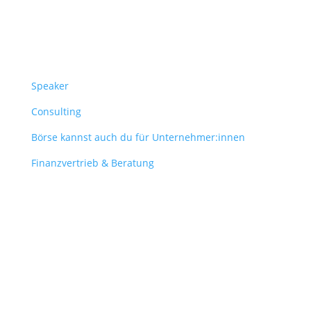
Überblick
Speaker
Consulting
Börse kannst auch du für Unternehmer:innen
Finanzvertrieb & Beratung
Contact
obergantschnig@obergantschnig.at
+ 43 664 220 56 42