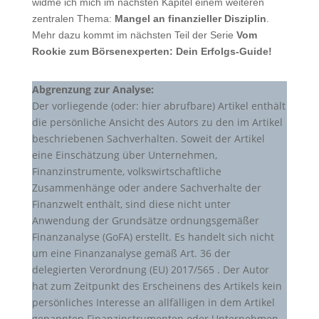
widme ich mich im nächsten Kapitel einem weiteren
zentralen Thema:
Mangel an finanzieller Disziplin
.
Mehr dazu kommt im nächsten Teil der Serie
Vom
Rookie zum Börsenexperten: Dein Erfolgs-Guide!
Abgrenzung zur Analyse:
Der vorliegende (oder: hier abrufbare) Artikel enthält
die persönliche Ansicht des Autors zu den im Artikel
beschriebenen Sachverhalten. Soweit der Artikel
eine Einschätzung über Unternehmen,
Finanzinstrumente, volkswirtschaftliche
Zusammenhänge oder andere Sachverhalte der
Finanzwelt enthält, sind diese nicht unter
Anwendung der Grundsätze ordnungsgemäßer
Finanzanalyse (GoFA) erstellt. Es handelt sich nicht
um eine Finanzanalyse gemäß Art. 36 der
delegierten Verordnung (EU) 2017/565 . Der Autor
hat zum Zeitpunkt des Erscheinens des Artikels kein
persönliches Interesse an allfälligen in dem Artikel
genannten Finanzinstrumenten oder Unternehmen,