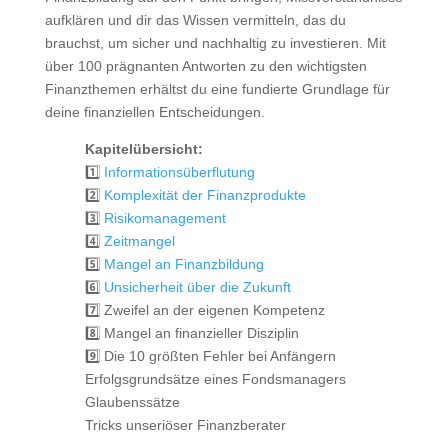
aufklären und dir das Wissen vermitteln, das du
brauchst, um sicher und nachhaltig zu investieren. Mit
über 100 prägnanten Antworten zu den wichtigsten
Finanzthemen erhältst du eine fundierte Grundlage für
deine finanziellen Entscheidungen.
Kapitelübersicht:
1️⃣
Informationsüberflutung
2️⃣
Komplexität der Finanzprodukte
3️⃣
Risikomanagement
4️⃣
Zeitmangel
5️⃣
Mangel an Finanzbildung
6️⃣
Unsicherheit über die Zukunft
7️⃣ Zweifel an der eigenen Kompetenz
8️⃣ Mangel an finanzieller Disziplin
9️⃣ Die 10 größten Fehler bei Anfängern
Erfolgsgrundsätze eines Fondsmanagers
Glaubenssätze
Tricks unseriöser Finanzberater