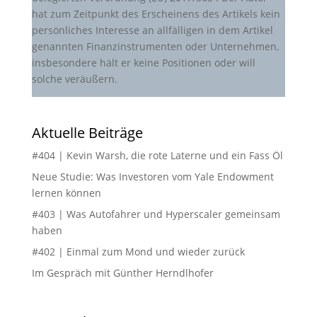
hat zum Zeitpunkt des Erscheinens des Artikels kein
persönliches Interesse an allfälligen in dem Artikel
genannten Finanzinstrumenten oder Unternehmen,
insbesondere hält er keine Positionen oder will
solche veräußern.
Aktuelle Beiträge
#404 | Kevin Warsh, die rote Laterne und ein Fass Öl
Neue Studie: Was Investoren vom Yale Endowment
lernen können
#403 | Was Autofahrer und Hyperscaler gemeinsam
haben
#402 | Einmal zum Mond und wieder zurück
Im Gespräch mit Günther Herndlhofer