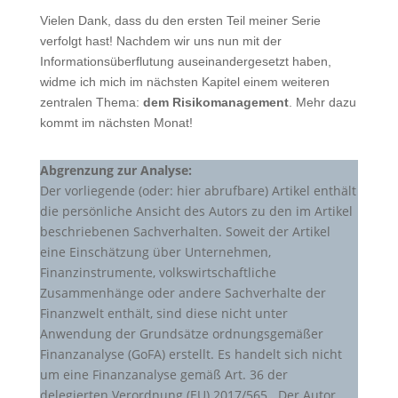
Vielen Dank, dass du den ersten Teil meiner Serie
verfolgt hast! Nachdem wir uns nun mit der
Informationsüberflutung auseinandergesetzt haben,
widme ich mich im nächsten Kapitel einem weiteren
zentralen Thema:
dem Risikomanagement
. Mehr dazu
kommt im nächsten Monat!
Abgrenzung zur Analyse:
Der vorliegende (oder: hier abrufbare) Artikel enthält
die persönliche Ansicht des Autors zu den im Artikel
beschriebenen Sachverhalten. Soweit der Artikel
eine Einschätzung über Unternehmen,
Finanzinstrumente, volkswirtschaftliche
Zusammenhänge oder andere Sachverhalte der
Finanzwelt enthält, sind diese nicht unter
Anwendung der Grundsätze ordnungsgemäßer
Finanzanalyse (GoFA) erstellt. Es handelt sich nicht
um eine Finanzanalyse gemäß Art. 36 der
delegierten Verordnung (EU) 2017/565 . Der Autor