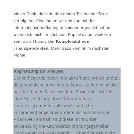
Vielen Dank, dass du den ersten Teil meiner Serie
verfolgt hast! Nachdem wir uns nun mit der
Informationsüberflutung auseinandergesetzt haben,
widme ich mich im nächsten Kapitel einem weiteren
zentralen Thema:
der Komplexität von
Finanzprodukten
. Mehr dazu kommt im nächsten
Monat!
Abgrenzung zur Analyse:
Der vorliegende (oder: hier abrufbare) Artikel enthält
die persönliche Ansicht des Autors zu den im Artikel
beschriebenen Sachverhalten. Soweit der Artikel
eine Einschätzung über Unternehmen,
Finanzinstrumente, volkswirtschaftliche
Zusammenhänge oder andere Sachverhalte der
Finanzwelt enthält, sind diese nicht unter
Anwendung der Grundsätze ordnungsgemäßer
Finanzanalyse (GoFA) erstellt. Es handelt sich nicht