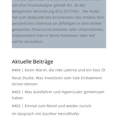
um eine Finanzanalyse gemäß Art. 36 der
delegierten Verordnung (EU) 2017/565 . Der Autor
hat zum Zeitpunkt des Erscheinens des Artikels kein
persönliches Interesse an allfälligen in dem Artikel
genannten Finanzinstrumenten oder Unternehmen,
insbesondere hält er keine Positionen oder will
solche veräußern.
Aktuelle Beiträge
#404 | Kevin Warsh, die rote Laterne und ein Fass Öl
Neue Studie: Was Investoren vom Yale Endowment
lernen können
#403 | Was Autofahrer und Hyperscaler gemeinsam
haben
#402 | Einmal zum Mond und wieder zurück
Im Gespräch mit Günther Herndlhofer