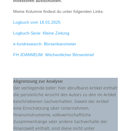
Investoren ausschütten.
Meine Kolumne findest du unter folgenden Links:
Logbuch vom 18.01.2025
Logbuch-Serie: Kleine Zeitung
e-fundresearch: Börsenbarometer
FH JOANNEUM: Wöchentlicher Börsenbrief
Abgrenzung zur Analyse:
Der vorliegende (oder: hier abrufbare) Artikel enthält
die persönliche Ansicht des Autors zu den im Artikel
beschriebenen Sachverhalten. Soweit der Artikel
eine Einschätzung über Unternehmen,
Finanzinstrumente, volkswirtschaftliche
Zusammenhänge oder andere Sachverhalte der
Finanzwelt enthält, sind diese nicht unter