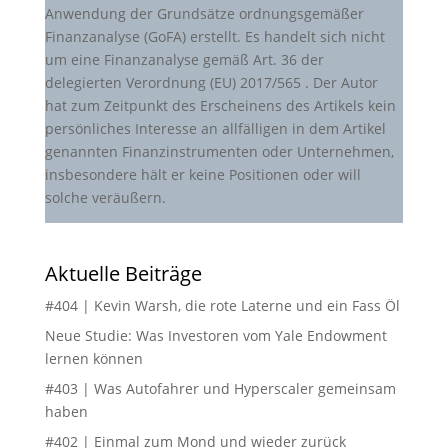
Anwendung der Grundsätze ordnungsgemäßer
Finanzanalyse (GoFA) erstellt. Es handelt sich nicht
um eine Finanzanalyse gemäß Art. 36 der
delegierten Verordnung (EU) 2017/565 . Der Autor
hat zum Zeitpunkt des Erscheinens des Artikels kein
persönliches Interesse an allfälligen in dem Artikel
genannten Finanzinstrumenten oder Unternehmen,
insbesondere hält er keine Positionen oder will
solche veräußern.
Aktuelle Beiträge
#404 | Kevin Warsh, die rote Laterne und ein Fass Öl
Neue Studie: Was Investoren vom Yale Endowment
lernen können
#403 | Was Autofahrer und Hyperscaler gemeinsam
haben
#402 | Einmal zum Mond und wieder zurück