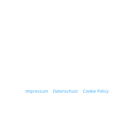
obergantschnig@obergantschnig.at
+ 43 664 220 56 42
Stattegger Straße 206
8046 Stattegg
Österreich
Impressum
|
Datenschutz
|
Cookie Policy
© 2025 Josef Obergantschnig | Alle Rechte
vorbehalten