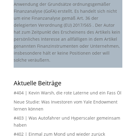
Anwendung der Grundsätze ordnungsgemäßer
Finanzanalyse (GoFA) erstellt. Es handelt sich nicht
um eine Finanzanalyse gemäß Art. 36 der
delegierten Verordnung (EU) 2017/565 . Der Autor
hat zum Zeitpunkt des Erscheinens des Artikels kein
persönliches Interesse an allfälligen in dem Artikel
genannten Finanzinstrumenten oder Unternehmen,
insbesondere hält er keine Positionen oder will
solche veräußern.
Aktuelle Beiträge
#404 | Kevin Warsh, die rote Laterne und ein Fass Öl
Neue Studie: Was Investoren vom Yale Endowment
lernen können
#403 | Was Autofahrer und Hyperscaler gemeinsam
haben
#402 | Einmal zum Mond und wieder zurück