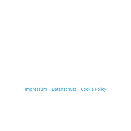
obergantschnig@obergantschnig.at
+ 43 664 220 56 42
Stattegger Straße 206
8046 Stattegg
Österreich
Impressum
|
Datenschutz
|
Cookie Policy
© 2025 Josef Obergantschnig | Alle Rechte
vorbehalten