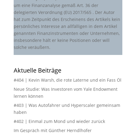
um eine Finanzanalyse gemäß Art. 36 der
delegierten Verordnung (EU) 2017/565 . Der Autor
hat zum Zeitpunkt des Erscheinens des Artikels kein
persönliches Interesse an allfälligen in dem Artikel
genannten Finanzinstrumenten oder Unternehmen,
insbesondere hält er keine Positionen oder will
solche veräußern.
Aktuelle Beiträge
#404 | Kevin Warsh, die rote Laterne und ein Fass Öl
Neue Studie: Was Investoren vom Yale Endowment
lernen können
#403 | Was Autofahrer und Hyperscaler gemeinsam
haben
#402 | Einmal zum Mond und wieder zurück
Im Gespräch mit Günther Herndlhofer