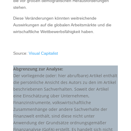
die vor großen demografischen Herausforderungen
stehen.
Diese Veränderungen könnten weitreichende
Auswirkungen auf die globalen Arbeitsmärkte und die
wirtschaftliche Wettbewerbsfähigkeit haben.
Source:
Visual Capitalist
Abgrenzung zur Analyse:
Der vorliegende (oder: hier abrufbare) Artikel enthält
die persönliche Ansicht des Autors zu den im Artikel
beschriebenen Sachverhalten. Soweit der Artikel
eine Einschätzung über Unternehmen,
Finanzinstrumente, volkswirtschaftliche
Zusammenhänge oder andere Sachverhalte der
Finanzwelt enthält, sind diese nicht unter
Anwendung der Grundsätze ordnungsgemäßer
Finanzanalyse (GoFA) erstellt. Es handelt sich nicht