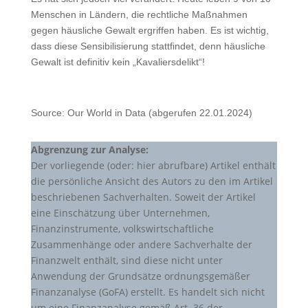
Menschen in Ländern, die rechtliche Maßnahmen
gegen häusliche Gewalt ergriffen haben. Es ist wichtig,
dass diese Sensibilisierung stattfindet, denn häusliche
Gewalt ist definitiv kein „Kavaliersdelikt“!
Source: Our World in Data (abgerufen 22.01.2024)
Abgrenzung zur Analyse:
Der vorliegende (oder: hier abrufbare) Artikel enthält
die persönliche Ansicht des Autors zu den im Artikel
beschriebenen Sachverhalten. Soweit der Artikel
eine Einschätzung über Unternehmen,
Finanzinstrumente, volkswirtschaftliche
Zusammenhänge oder andere Sachverhalte der
Finanzwelt enthält, sind diese nicht unter
Anwendung der Grundsätze ordnungsgemäßer
Finanzanalyse (GoFA) erstellt. Es handelt sich nicht
um eine Finanzanalyse gemäß Art. 36 der