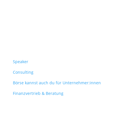
Follow Us
Überblick
Speaker
Consulting
Börse kannst auch du für Unternehmer:innen
Finanzvertrieb & Beratung
Contact
obergantschnig@obergantschnig.at