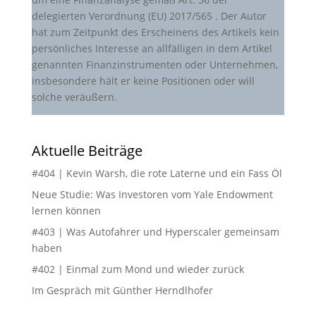
delegierten Verordnung (EU) 2017/565 . Der Autor
hat zum Zeitpunkt des Erscheinens des Artikels kein
persönliches Interesse an allfälligen in dem Artikel
genannten Finanzinstrumenten oder Unternehmen,
insbesondere hält er keine Positionen oder will
solche veräußern.
Aktuelle Beiträge
#404 | Kevin Warsh, die rote Laterne und ein Fass Öl
Neue Studie: Was Investoren vom Yale Endowment
lernen können
#403 | Was Autofahrer und Hyperscaler gemeinsam
haben
#402 | Einmal zum Mond und wieder zurück
Im Gespräch mit Günther Herndlhofer