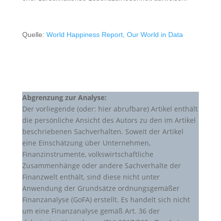
Quelle:
World Happiness Report, Our World in Data
Abgrenzung zur Analyse:
Der vorliegende (oder: hier abrufbare) Artikel enthält
die persönliche Ansicht des Autors zu den im Artikel
beschriebenen Sachverhalten. Soweit der Artikel
eine Einschätzung über Unternehmen,
Finanzinstrumente, volkswirtschaftliche
Zusammenhänge oder andere Sachverhalte der
Finanzwelt enthält, sind diese nicht unter
Anwendung der Grundsätze ordnungsgemäßer
Finanzanalyse (GoFA) erstellt. Es handelt sich nicht
um eine Finanzanalyse gemäß Art. 36 der