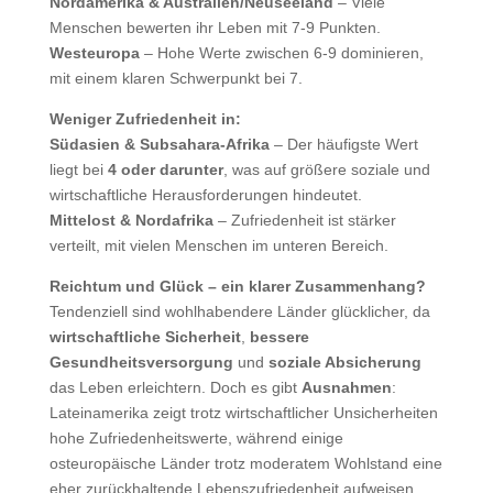
Nordamerika & Australien/Neuseeland
– Viele
Menschen bewerten ihr Leben mit 7-9 Punkten.
Westeuropa
– Hohe Werte zwischen 6-9 dominieren,
mit einem klaren Schwerpunkt bei 7.
Weniger Zufriedenheit in:
Südasien & Subsahara-Afrika
– Der häufigste Wert
liegt bei
4 oder darunter
, was auf größere soziale und
wirtschaftliche Herausforderungen hindeutet.
Mittelost & Nordafrika
– Zufriedenheit ist stärker
verteilt, mit vielen Menschen im unteren Bereich.
Reichtum und Glück – ein klarer Zusammenhang?
Tendenziell sind wohlhabendere Länder glücklicher, da
wirtschaftliche Sicherheit
,
bessere
Gesundheitsversorgung
und
soziale Absicherung
das Leben erleichtern. Doch es gibt
Ausnahmen
:
Lateinamerika zeigt trotz wirtschaftlicher Unsicherheiten
hohe Zufriedenheitswerte, während einige
osteuropäische Länder trotz moderatem Wohlstand eine
eher zurückhaltende Lebenszufriedenheit aufweisen.