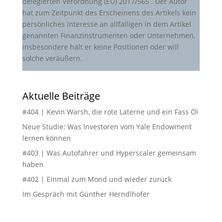
delegierten Verordnung (EU) 2017/565 . Der Autor
hat zum Zeitpunkt des Erscheinens des Artikels kein
persönliches Interesse an allfälligen in dem Artikel
genannten Finanzinstrumenten oder Unternehmen,
insbesondere hält er keine Positionen oder will
solche veräußern.
Aktuelle Beiträge
#404 | Kevin Warsh, die rote Laterne und ein Fass Öl
Neue Studie: Was Investoren vom Yale Endowment
lernen können
#403 | Was Autofahrer und Hyperscaler gemeinsam
haben
#402 | Einmal zum Mond und wieder zurück
Im Gespräch mit Günther Herndlhofer