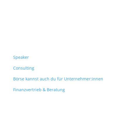
Follow Us
Überblick
Speaker
Consulting
Börse kannst auch du für Unternehmer:innen
Finanzvertrieb & Beratung
Contact
obergantschnig@obergantschnig.at