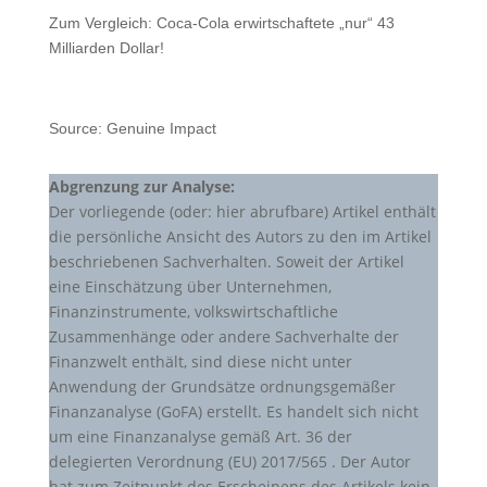
Zum Vergleich: Coca-Cola erwirtschaftete „nur“ 43
Milliarden Dollar!
Source: Genuine Impact
Abgrenzung zur Analyse:
Der vorliegende (oder: hier abrufbare) Artikel enthält
die persönliche Ansicht des Autors zu den im Artikel
beschriebenen Sachverhalten. Soweit der Artikel
eine Einschätzung über Unternehmen,
Finanzinstrumente, volkswirtschaftliche
Zusammenhänge oder andere Sachverhalte der
Finanzwelt enthält, sind diese nicht unter
Anwendung der Grundsätze ordnungsgemäßer
Finanzanalyse (GoFA) erstellt. Es handelt sich nicht
um eine Finanzanalyse gemäß Art. 36 der
delegierten Verordnung (EU) 2017/565 . Der Autor
hat zum Zeitpunkt des Erscheinens des Artikels kein