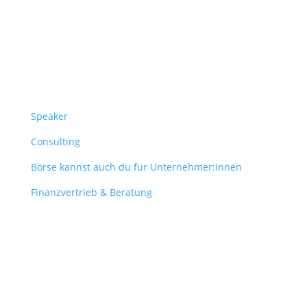
Überblick
Speaker
Consulting
Börse kannst auch du für Unternehmer:innen
Finanzvertrieb & Beratung
Contact
obergantschnig@obergantschnig.at