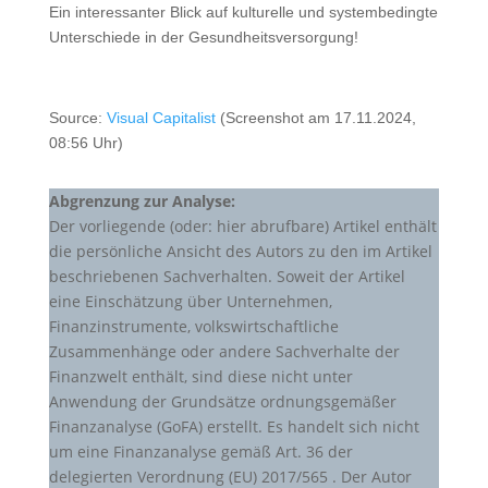
Ein interessanter Blick auf kulturelle und systembedingte
Unterschiede in der Gesundheitsversorgung!
Source:
Visual Capitalist
(Screenshot am 17.11.2024,
08:56 Uhr)
Abgrenzung zur Analyse:
Der vorliegende (oder: hier abrufbare) Artikel enthält
die persönliche Ansicht des Autors zu den im Artikel
beschriebenen Sachverhalten. Soweit der Artikel
eine Einschätzung über Unternehmen,
Finanzinstrumente, volkswirtschaftliche
Zusammenhänge oder andere Sachverhalte der
Finanzwelt enthält, sind diese nicht unter
Anwendung der Grundsätze ordnungsgemäßer
Finanzanalyse (GoFA) erstellt. Es handelt sich nicht
um eine Finanzanalyse gemäß Art. 36 der
delegierten Verordnung (EU) 2017/565 . Der Autor