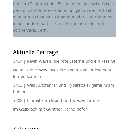
hat zum Zeitpunkt des Erscheinens des Artikels kein
persönliches Interesse an allfälligen in dem Artikel
genannten Finanzinstrumenten oder Unternehmen,
insbesondere hält er keine Positionen oder will
solche veräußern.
Aktuelle Beiträge
#404 | Kevin Warsh, die rote Laterne und ein Fass Öl
Neue Studie: Was Investoren vom Yale Endowment
lernen können
#403 | Was Autofahrer und Hyperscaler gemeinsam
haben
#402 | Einmal zum Mond und wieder zurück
Im Gespräch mit Günther Herndlhofer
Kategorien