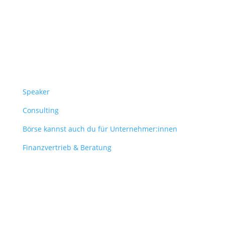
Überblick
Speaker
Consulting
Börse kannst auch du für Unternehmer:innen
Finanzvertrieb & Beratung
Contact
obergantschnig@obergantschnig.at