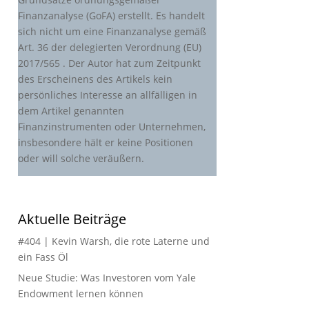
Finanzanalyse (GoFA) erstellt. Es handelt
sich nicht um eine Finanzanalyse gemäß
Art. 36 der delegierten Verordnung (EU)
2017/565 . Der Autor hat zum Zeitpunkt
des Erscheinens des Artikels kein
persönliches Interesse an allfälligen in
dem Artikel genannten
Finanzinstrumenten oder Unternehmen,
insbesondere hält er keine Positionen
oder will solche veräußern.
Aktuelle Beiträge
#404 | Kevin Warsh, die rote Laterne und
ein Fass Öl
Neue Studie: Was Investoren vom Yale
Endowment lernen können