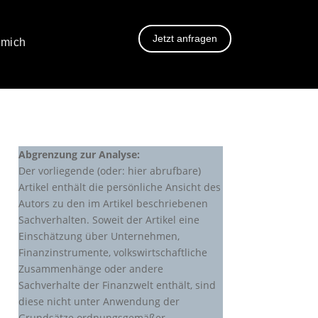
Jetzt anfragen
 mich
Abgrenzung zur Analyse:
Der vorliegende (oder: hier abrufbare)
Artikel enthält die persönliche Ansicht des
Autors zu den im Artikel beschriebenen
Sachverhalten. Soweit der Artikel eine
Einschätzung über Unternehmen,
Finanzinstrumente, volkswirtschaftliche
Zusammenhänge oder andere
Sachverhalte der Finanzwelt enthält, sind
diese nicht unter Anwendung der
Grundsätze ordnungsgemäßer