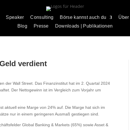
Speaker
Consulting
Börse kannst auch du
Über
Blog
Presse
Downloads | Publikationen
Geld verdient
en der Wall Street. Das Finanzinstitut hat im 2. Quartal 2024
haftet. Der Nettogewinn ist im Vergleich zum Vorjahr um
st aktuell eine Marge von 24% auf. Die Marge hat sich im
msätze nur in einem geringeren Ausmaß gestiegen sind.
chäftsfelder Global Banking & Markets (65%) sowie Asset &