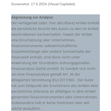
Screenshot: 17.6.2024 (Visual Capitalist)
Abgrenzung zur Analyse:
Der vorliegende (oder: hier abrufbare) Artikel enthält
die persönliche Ansicht des Autors zu den im Artikel
beschriebenen Sachverhalten. Soweit der Artikel
eine Einschätzung über Unternehmen,
Finanzinstrumente, volkswirtschaftliche
Zusammenhänge oder andere Sachverhalte der
Finanzwelt enthält, sind diese nicht unter
Anwendung der Grundsätze ordnungsgemäßer
Finanzanalyse (GoFA) erstellt. Es handelt sich nicht
um eine Finanzanalyse gemäß Art. 36 der
delegierten Verordnung (EU) 2017/565 . Der Autor
hat zum Zeitpunkt des Erscheinens des Artikels kein
persönliches Interesse an allfälligen in dem Artikel
genannten Finanzinstrumenten oder Unternehmen,
insbesondere hält er keine Positionen oder will
solche veräußern.