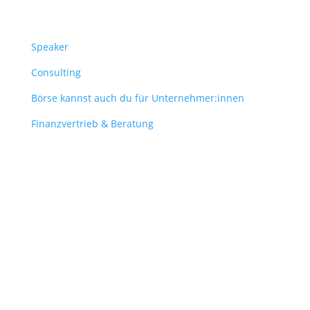
Überblick
Speaker
Consulting
Börse kannst auch du für Unternehmer:innen
Finanzvertrieb & Beratung
Contact
obergantschnig@obergantschnig.at
+ 43 664 220 56 42
Stattegger Straße 206
8046 Stattegg