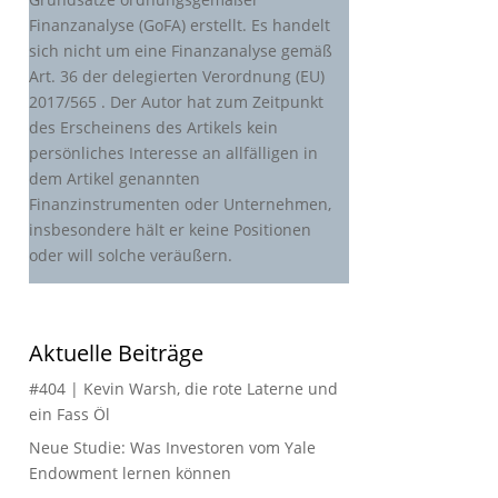
Finanzanalyse (GoFA) erstellt. Es handelt
sich nicht um eine Finanzanalyse gemäß
Art. 36 der delegierten Verordnung (EU)
2017/565 . Der Autor hat zum Zeitpunkt
des Erscheinens des Artikels kein
persönliches Interesse an allfälligen in
dem Artikel genannten
Finanzinstrumenten oder Unternehmen,
insbesondere hält er keine Positionen
oder will solche veräußern.
Aktuelle Beiträge
#404 | Kevin Warsh, die rote Laterne und
ein Fass Öl
Neue Studie: Was Investoren vom Yale
Endowment lernen können