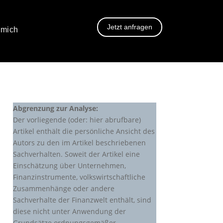
Jetzt anfragen
 mich
Abgrenzung zur Analyse:
Der vorliegende (oder: hier abrufbare)
Artikel enthält die persönliche Ansicht des
Autors zu den im Artikel beschriebenen
Sachverhalten. Soweit der Artikel eine
Einschätzung über Unternehmen,
Finanzinstrumente, volkswirtschaftliche
Zusammenhänge oder andere
Sachverhalte der Finanzwelt enthält, sind
diese nicht unter Anwendung der
Grundsätze ordnungsgemäßer