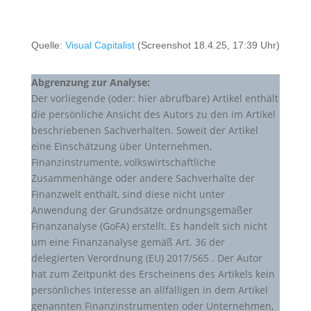
Quelle:
Visual Capitalist
(Screenshot 18.4.25, 17:39 Uhr)
Abgrenzung zur Analyse:
Der vorliegende (oder: hier abrufbare) Artikel enthält
die persönliche Ansicht des Autors zu den im Artikel
beschriebenen Sachverhalten. Soweit der Artikel
eine Einschätzung über Unternehmen,
Finanzinstrumente, volkswirtschaftliche
Zusammenhänge oder andere Sachverhalte der
Finanzwelt enthält, sind diese nicht unter
Anwendung der Grundsätze ordnungsgemäßer
Finanzanalyse (GoFA) erstellt. Es handelt sich nicht
um eine Finanzanalyse gemäß Art. 36 der
delegierten Verordnung (EU) 2017/565 . Der Autor
hat zum Zeitpunkt des Erscheinens des Artikels kein
persönliches Interesse an allfälligen in dem Artikel
genannten Finanzinstrumenten oder Unternehmen,