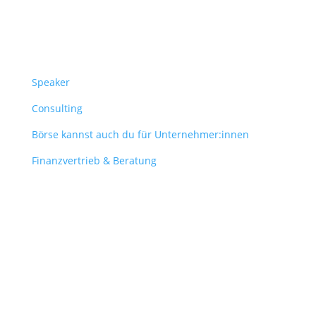
Überblick
Speaker
Consulting
Börse kannst auch du für Unternehmer:innen
Finanzvertrieb & Beratung
Contact
obergantschnig@obergantschnig.at
+ 43 664 220 56 42