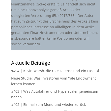
Finanzanalyse (GoFA) erstellt. Es handelt sich nicht
um eine Finanzanalyse gemäß Art. 36 der
delegierten Verordnung (EU) 2017/565 . Der Autor
hat zum Zeitpunkt des Erscheinens des Artikels kein
persönliches Interesse an allfälligen in dem Artikel
genannten Finanzinstrumenten oder Unternehmen,
insbesondere hält er keine Positionen oder will
solche veräußern.
Aktuelle Beiträge
#404 | Kevin Warsh, die rote Laterne und ein Fass Öl
Neue Studie: Was Investoren vom Yale Endowment
lernen können
#403 | Was Autofahrer und Hyperscaler gemeinsam
haben
#402 | Einmal zum Mond und wieder zurück