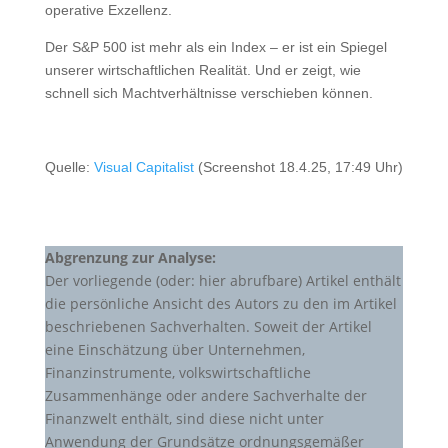
operative Exzellenz.
Der S&P 500 ist mehr als ein Index – er ist ein Spiegel
unserer wirtschaftlichen Realität. Und er zeigt, wie
schnell sich Machtverhältnisse verschieben können.
Quelle:
Visual Capitalist
(Screenshot 18.4.25, 17:49 Uhr)
Abgrenzung zur Analyse:
Der vorliegende (oder: hier abrufbare) Artikel enthält
die persönliche Ansicht des Autors zu den im Artikel
beschriebenen Sachverhalten. Soweit der Artikel
eine Einschätzung über Unternehmen,
Finanzinstrumente, volkswirtschaftliche
Zusammenhänge oder andere Sachverhalte der
Finanzwelt enthält, sind diese nicht unter
Anwendung der Grundsätze ordnungsgemäßer