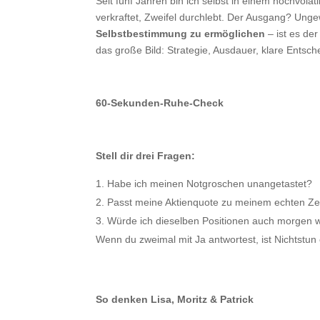
Seit fünf Jahren bin ich selbst in einem hochvola
verkraftet, Zweifel durchlebt. Der Ausgang? Ung
Selbstbestimmung zu ermöglichen
– ist es der
das große Bild: Strategie, Ausdauer, klare Entsc
60-Sekunden-Ruhe-Check
Stell dir drei Fragen:
Habe ich meinen Notgroschen unangetastet?
Passt meine Aktienquote zu meinem echten Zei
Würde ich dieselben Positionen auch morgen 
Wenn du zweimal mit Ja antwortest, ist Nichtstun o
So denken Lisa, Moritz & Patrick