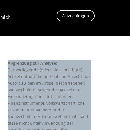
Jetzt anfragen
 mich
Abgrenzung zur Analyse:
Der vorliegende (oder: hier abrufbare)
Artikel enthält die persönliche Ansicht des
Autors zu den im Artikel beschriebenen
Sachverhalten. Soweit der Artikel eine
Einschätzung über Unternehmen,
Finanzinstrumente, volkswirtschaftliche
Zusammenhänge oder andere
Sachverhalte der Finanzwelt enthält, sind
diese nicht unter Anwendung der
Grundsätze ordnungsgemäßer