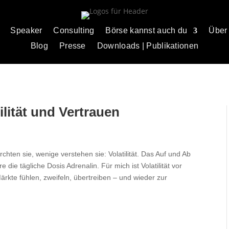
Speaker
Consulting
Börse kannst auch du
Über
Blog
Presse
Downloads | Publikationen
lität und Vertrauen
rchten sie, wenige verstehen sie: Volatilität. Das Auf und Ab
die tägliche Dosis Adrenalin. Für mich ist Volatilität vor
 Märkte fühlen, zweifeln, übertreiben – und wieder zur