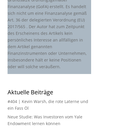
Finanzanalyse (GoFA) erstellt. Es handelt
sich nicht um eine Finanzanalyse gemäß
Art. 36 der delegierten Verordnung (EU)
2017/565 . Der Autor hat zum Zeitpunkt
des Erscheinens des Artikels kein
persönliches Interesse an allfälligen in
dem Artikel genannten
Finanzinstrumenten oder Unternehmen,
insbesondere hält er keine Positionen
oder will solche veräußern.
Aktuelle Beiträge
#404 | Kevin Warsh, die rote Laterne und
ein Fass Öl
Neue Studie: Was Investoren vom Yale
Endowment lernen können