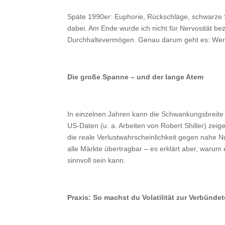
Späte 1990er: Euphorie, Rückschläge, schwarze 
dabei. Am Ende wurde ich nicht für Nervosität beza
Durchhaltevermögen. Genau darum geht es: Wer d
Die große Spanne – und der lange Atem
In einzelnen Jahren kann die Schwankungsbreite 
US-Daten (u. a. Arbeiten von Robert Shiller) zei
die
reale
Verlustwahrscheinlichkeit gegen nahe Nul
alle Märkte übertragbar – es erklärt aber, warum
sinnvoll sein kann.
Praxis: So machst du Volatilität zur Verbünde