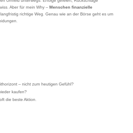
tilen Umfeld unterwegs. Erfolge gefeiert, Rückschläge
ewiss. Aber für mein Why –
Menschen finanzielle
 langfristig richtige Weg. Genau wie an der Börse geht es um
heidungen.
thorizont – nicht zum heutigen Gefühl?
wieder kaufen?
ft die beste Aktion.