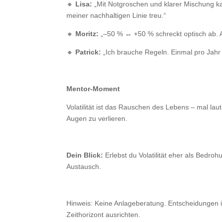
🔸
Lisa:
„Mit Notgroschen und klarer Mischung k
meiner nachhaltigen Linie treu.“
🔸
Moritz:
„–50 % ↔ +50 % schreckt optisch ab. A
🔸
Patrick:
„Ich brauche Regeln. Einmal pro Jahr 
Mentor-Moment
Volatilität ist das Rauschen des Lebens – mal laut
Augen zu verlieren.
Dein Blick:
Erlebst du Volatilität eher als Bedro
Austausch.
Hinweis: Keine Anlageberatung. Entscheidungen 
Zeithorizont ausrichten.