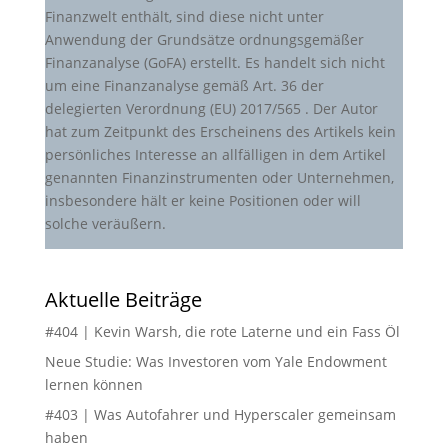
Finanzwelt enthält, sind diese nicht unter
Anwendung der Grundsätze ordnungsgemäßer
Finanzanalyse (GoFA) erstellt. Es handelt sich nicht
um eine Finanzanalyse gemäß Art. 36 der
delegierten Verordnung (EU) 2017/565 . Der Autor
hat zum Zeitpunkt des Erscheinens des Artikels kein
persönliches Interesse an allfälligen in dem Artikel
genannten Finanzinstrumenten oder Unternehmen,
insbesondere hält er keine Positionen oder will
solche veräußern.
Aktuelle Beiträge
#404 | Kevin Warsh, die rote Laterne und ein Fass Öl
Neue Studie: Was Investoren vom Yale Endowment
lernen können
#403 | Was Autofahrer und Hyperscaler gemeinsam
haben