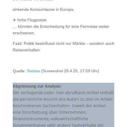
sinkende Konsumlaune in Europa,
✈️ hohe Flugpreise
… könnten die Entscheidung für eine Fernreise weiter
erschweren.
Fazit: Politik beeinflusst nicht nur Märkte – sondern auch
Reiseverhalten.
Quelle:
Statista
(Screenshot 29.4.25, 17:59 Uhr)
Abgrenzung zur Analyse:
Der vorliegende (oder: hier abrufbare) Artikel enthält
die persönliche Ansicht des Autors zu den im Artikel
beschriebenen Sachverhalten. Soweit der Artikel
eine Einschätzung über Unternehmen,
Finanzinstrumente, volkswirtschaftliche
Zusammenhänge oder andere Sachverhalte der