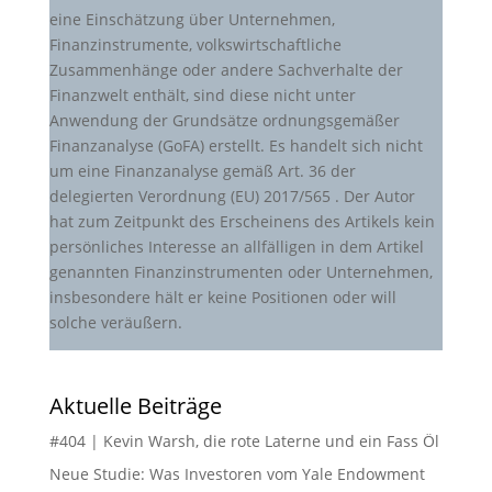
eine Einschätzung über Unternehmen,
Finanzinstrumente, volkswirtschaftliche
Zusammenhänge oder andere Sachverhalte der
Finanzwelt enthält, sind diese nicht unter
Anwendung der Grundsätze ordnungsgemäßer
Finanzanalyse (GoFA) erstellt. Es handelt sich nicht
um eine Finanzanalyse gemäß Art. 36 der
delegierten Verordnung (EU) 2017/565 . Der Autor
hat zum Zeitpunkt des Erscheinens des Artikels kein
persönliches Interesse an allfälligen in dem Artikel
genannten Finanzinstrumenten oder Unternehmen,
insbesondere hält er keine Positionen oder will
solche veräußern.
Aktuelle Beiträge
#404 | Kevin Warsh, die rote Laterne und ein Fass Öl
Neue Studie: Was Investoren vom Yale Endowment