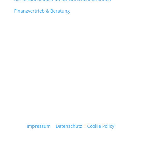
Finanzvertrieb & Beratung
Contact
obergantschnig@obergantschnig.at
+ 43 664 220 56 42
Stattegger Straße 206
8046 Stattegg
Österreich
Impressum
|
Datenschutz
|
Cookie Policy