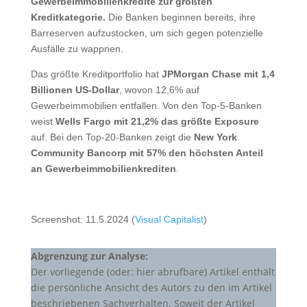
Gewerbeimmobilienkredite zur größten
Kreditkategorie.
Die Banken beginnen bereits, ihre
Barreserven aufzustocken, um sich gegen potenzielle
Ausfälle zu wappnen.
Das größte Kreditportfolio hat
JPMorgan Chase mit 1,4
Billionen US-Dollar
, wovon 12,6% auf
Gewerbeimmobilien entfallen. Von den Top-5-Banken
weist
Wells Fargo mit 21,2% das größte Exposure
auf. Bei den Top-20-Banken zeigt die
New York
Community Bancorp mit 57% den höchsten Anteil
an Gewerbeimmobilienkrediten
.
Screenshot: 11.5.2024 (
Visual Capitalist
)
Abgrenzung zur Analyse:
Der vorliegende (oder: hier abrufbare) Artikel enthält
die persönliche Ansicht des Autors zu den im Artikel
beschriebenen Sachverhalten. Soweit der Artikel