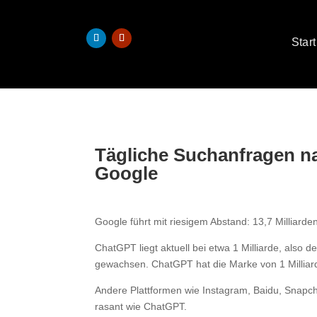
Start
Tägliche Suchanfragen na
Google
Google führt mit riesigem Abstand: 13,7 Milliarde
ChatGPT liegt aktuell bei etwa 1 Milliarde, also d
gewachsen. ChatGPT hat die Marke von 1 Millia
Andere Plattformen wie Instagram, Baidu, Snapc
rasant wie ChatGPT.