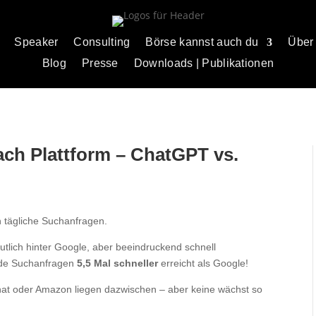
Speaker
Consulting
Börse kannst auch du
Über
Blog
Presse
Downloads | Publikationen
ch Plattform – ChatGPT vs.
n tägliche Suchanfragen.
eutlich hinter Google, aber beeindruckend schnell
rde Suchanfragen
5,5 Mal schneller
erreicht als Google!
hat oder Amazon liegen dazwischen – aber keine wächst so