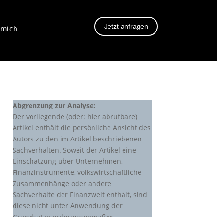
Jetzt anfragen
 mich
Abgrenzung zur Analyse:
Der vorliegende (oder: hier abrufbare)
Artikel enthält die persönliche Ansicht des
Autors zu den im Artikel beschriebenen
Sachverhalten. Soweit der Artikel eine
Einschätzung über Unternehmen,
Finanzinstrumente, volkswirtschaftliche
Zusammenhänge oder andere
Sachverhalte der Finanzwelt enthält, sind
diese nicht unter Anwendung der
Grundsätze ordnungsgemäßer