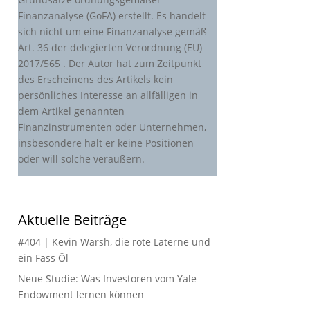
Finanzanalyse (GoFA) erstellt. Es handelt
sich nicht um eine Finanzanalyse gemäß
Art. 36 der delegierten Verordnung (EU)
2017/565 . Der Autor hat zum Zeitpunkt
des Erscheinens des Artikels kein
persönliches Interesse an allfälligen in
dem Artikel genannten
Finanzinstrumenten oder Unternehmen,
insbesondere hält er keine Positionen
oder will solche veräußern.
Aktuelle Beiträge
#404 | Kevin Warsh, die rote Laterne und
ein Fass Öl
Neue Studie: Was Investoren vom Yale
Endowment lernen können