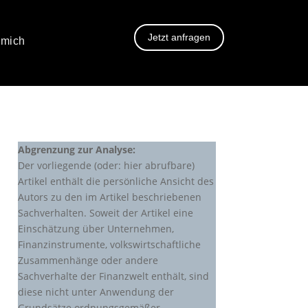
Jetzt anfragen
 mich
Abgrenzung zur Analyse:
Der vorliegende (oder: hier abrufbare)
Artikel enthält die persönliche Ansicht des
Autors zu den im Artikel beschriebenen
Sachverhalten. Soweit der Artikel eine
Einschätzung über Unternehmen,
Finanzinstrumente, volkswirtschaftliche
Zusammenhänge oder andere
Sachverhalte der Finanzwelt enthält, sind
diese nicht unter Anwendung der
Grundsätze ordnungsgemäßer