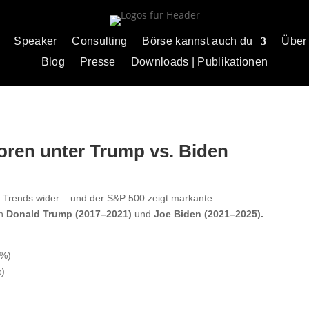
Speaker
Consulting
Börse kannst auch du
Über
Blog
Presse
Downloads | Publikationen
oren unter Trump vs. Biden
che Trends wider – und der S&P 500 zeigt markante
on
Donald Trump (2017–2021)
und
Joe Biden (2021–2025).
 %)
%)