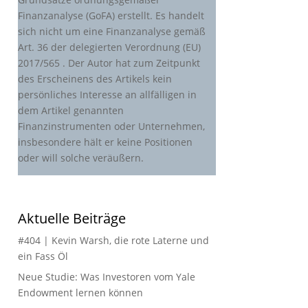
Finanzanalyse (GoFA) erstellt. Es handelt
sich nicht um eine Finanzanalyse gemäß
Art. 36 der delegierten Verordnung (EU)
2017/565 . Der Autor hat zum Zeitpunkt
des Erscheinens des Artikels kein
persönliches Interesse an allfälligen in
dem Artikel genannten
Finanzinstrumenten oder Unternehmen,
insbesondere hält er keine Positionen
oder will solche veräußern.
Aktuelle Beiträge
#404 | Kevin Warsh, die rote Laterne und
ein Fass Öl
Neue Studie: Was Investoren vom Yale
Endowment lernen können