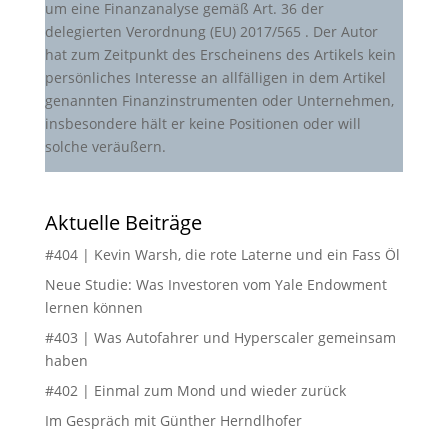
um eine Finanzanalyse gemäß Art. 36 der
delegierten Verordnung (EU) 2017/565 . Der Autor
hat zum Zeitpunkt des Erscheinens des Artikels kein
persönliches Interesse an allfälligen in dem Artikel
genannten Finanzinstrumenten oder Unternehmen,
insbesondere hält er keine Positionen oder will
solche veräußern.
Aktuelle Beiträge
#404 | Kevin Warsh, die rote Laterne und ein Fass Öl
Neue Studie: Was Investoren vom Yale Endowment
lernen können
#403 | Was Autofahrer und Hyperscaler gemeinsam
haben
#402 | Einmal zum Mond und wieder zurück
Im Gespräch mit Günther Herndlhofer