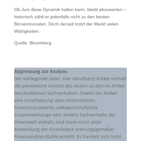
Ob Juni diese Dynamik halten kann, bleibt abzuwarten –
historisch zählt er jedenfalls nicht zu den besten
Börsenmonaten. Doch derzeit trotzt der Markt vielen
Widrigkeiten.
Quelle: Bloomberg
Abgrenzung zur Analyse:
Der vorliegende (oder: hier abrufbare) Artikel enthält
die persönliche Ansicht des Autors zu den im Artikel
beschriebenen Sachverhalten. Soweit der Artikel
eine Einschätzung über Unternehmen,
Finanzinstrumente, volkswirtschaftliche
Zusammenhänge oder andere Sachverhalte der
Finanzwelt enthält, sind diese nicht unter
Anwendung der Grundsätze ordnungsgemäßer
Finanzanalyse (GoFA) erstellt. Es handelt sich nicht