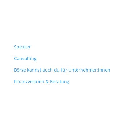
Überblick
Speaker
Consulting
Börse kannst auch du für Unternehmer:innen
Finanzvertrieb & Beratung
Contact
obergantschnig@obergantschnig.at
+ 43 664 220 56 42