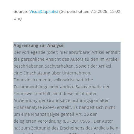
Source:
VisualCapitalist
(Screenshot am 7.3.2025, 11:02
Uhr)
Abgrenzung zur Analyse:
Der vorliegende (oder: hier abrufbare) Artikel enthält
die persönliche Ansicht des Autors zu den im Artikel
beschriebenen Sachverhalten. Soweit der Artikel
eine Einschätzung über Unternehmen,
Finanzinstrumente, volkswirtschaftliche
Zusammenhänge oder andere Sachverhalte der
Finanzwelt enthält, sind diese nicht unter
Anwendung der Grundsätze ordnungsgemäßer
Finanzanalyse (GoFA) erstellt. Es handelt sich nicht
um eine Finanzanalyse gemäß Art. 36 der
delegierten Verordnung (EU) 2017/565 . Der Autor
hat zum Zeitpunkt des Erscheinens des Artikels kein