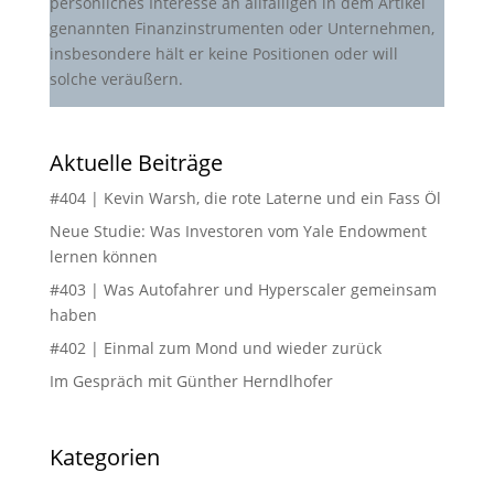
persönliches Interesse an allfälligen in dem Artikel
genannten Finanzinstrumenten oder Unternehmen,
insbesondere hält er keine Positionen oder will
solche veräußern.
Aktuelle Beiträge
#404 | Kevin Warsh, die rote Laterne und ein Fass Öl
Neue Studie: Was Investoren vom Yale Endowment
lernen können
#403 | Was Autofahrer und Hyperscaler gemeinsam
haben
#402 | Einmal zum Mond und wieder zurück
Im Gespräch mit Günther Herndlhofer
Kategorien