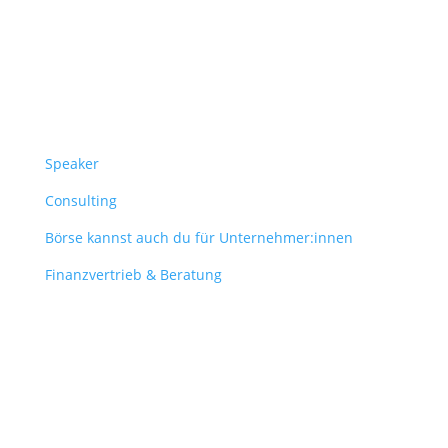
Überblick
Speaker
Consulting
Börse kannst auch du für Unternehmer:innen
Finanzvertrieb & Beratung
Contact
obergantschnig@obergantschnig.at