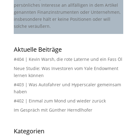
persönliches Interesse an allfälligen in dem Artikel
genannten Finanzinstrumenten oder Unternehmen,
insbesondere hält er keine Positionen oder will
solche veräußern.
Aktuelle Beiträge
#404 | Kevin Warsh, die rote Laterne und ein Fass Öl
Neue Studie: Was Investoren vom Yale Endowment
lernen können
#403 | Was Autofahrer und Hyperscaler gemeinsam
haben
#402 | Einmal zum Mond und wieder zurück
Im Gespräch mit Günther Herndlhofer
Kategorien