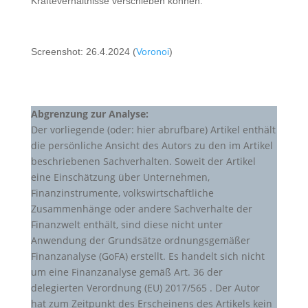
Kräfteverhältnisse verschieben können.
Screenshot: 26.4.2024 (
Voronoi
)
Abgrenzung zur Analyse:
Der vorliegende (oder: hier abrufbare) Artikel enthält
die persönliche Ansicht des Autors zu den im Artikel
beschriebenen Sachverhalten. Soweit der Artikel
eine Einschätzung über Unternehmen,
Finanzinstrumente, volkswirtschaftliche
Zusammenhänge oder andere Sachverhalte der
Finanzwelt enthält, sind diese nicht unter
Anwendung der Grundsätze ordnungsgemäßer
Finanzanalyse (GoFA) erstellt. Es handelt sich nicht
um eine Finanzanalyse gemäß Art. 36 der
delegierten Verordnung (EU) 2017/565 . Der Autor
hat zum Zeitpunkt des Erscheinens des Artikels kein