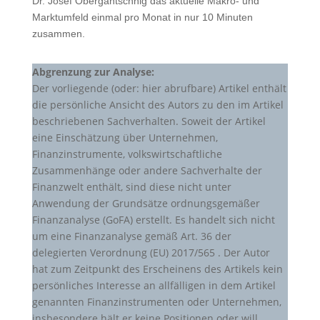
Dr. Josef Obergantschnig das aktuelle Makro- und
Marktumfeld einmal pro Monat in nur 10 Minuten
zusammen.
Abgrenzung zur Analyse:
Der vorliegende (oder: hier abrufbare) Artikel enthält
die persönliche Ansicht des Autors zu den im Artikel
beschriebenen Sachverhalten. Soweit der Artikel
eine Einschätzung über Unternehmen,
Finanzinstrumente, volkswirtschaftliche
Zusammenhänge oder andere Sachverhalte der
Finanzwelt enthält, sind diese nicht unter
Anwendung der Grundsätze ordnungsgemäßer
Finanzanalyse (GoFA) erstellt. Es handelt sich nicht
um eine Finanzanalyse gemäß Art. 36 der
delegierten Verordnung (EU) 2017/565 . Der Autor
hat zum Zeitpunkt des Erscheinens des Artikels kein
persönliches Interesse an allfälligen in dem Artikel
genannten Finanzinstrumenten oder Unternehmen,
insbesondere hält er keine Positionen oder will