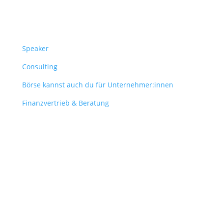
Überblick
Speaker
Consulting
Börse kannst auch du für Unternehmer:innen
Finanzvertrieb & Beratung
Contact
obergantschnig@obergantschnig.at
+ 43 664 220 56 42
Stattegger Straße 206