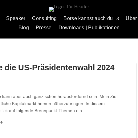
Speaker
Consulting
Börse kannst auch du
Über
Blog
Presse
Downloads | Publikationen
ie die US-Präsidentenwahl 2024
örse kann aber auch ganz schön herausfordernd sein. Mein Ziel
ntliche Kapitalmarktthemen näherzubringen. In diesem
lick auf folgende Brennpunkt-Themen ein:
ce