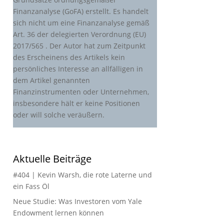
Finanzanalyse (GoFA) erstellt. Es handelt
sich nicht um eine Finanzanalyse gemäß
Art. 36 der delegierten Verordnung (EU)
2017/565 . Der Autor hat zum Zeitpunkt
des Erscheinens des Artikels kein
persönliches Interesse an allfälligen in
dem Artikel genannten
Finanzinstrumenten oder Unternehmen,
insbesondere hält er keine Positionen
oder will solche veräußern.
Aktuelle Beiträge
#404 | Kevin Warsh, die rote Laterne und
ein Fass Öl
Neue Studie: Was Investoren vom Yale
Endowment lernen können