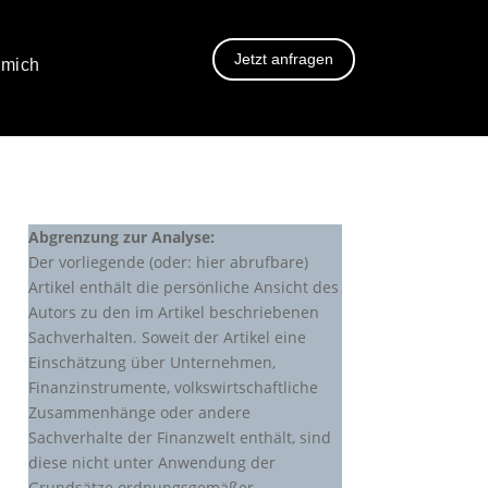
Jetzt anfragen
 mich
Abgrenzung zur Analyse:
Der vorliegende (oder: hier abrufbare)
Artikel enthält die persönliche Ansicht des
Autors zu den im Artikel beschriebenen
Sachverhalten. Soweit der Artikel eine
Einschätzung über Unternehmen,
Finanzinstrumente, volkswirtschaftliche
Zusammenhänge oder andere
Sachverhalte der Finanzwelt enthält, sind
diese nicht unter Anwendung der
Grundsätze ordnungsgemäßer