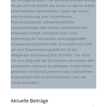
Der vorliegende (oder: hier abrufbare) Artikel enthält
die persönliche Ansicht des Autors zu den im Artikel
beschriebenen Sachverhalten. Soweit der Artikel
eine Einschätzung über Unternehmen,
Finanzinstrumente, volkswirtschaftliche
Zusammenhänge oder andere Sachverhalte der
Finanzwelt enthält, sind diese nicht unter
Anwendung der Grundsätze ordnungsgemäßer
Finanzanalyse (GoFA) erstellt. Es handelt sich nicht
um eine Finanzanalyse gemäß Art. 36 der
delegierten Verordnung (EU) 2017/565 . Der Autor
hat zum Zeitpunkt des Erscheinens des Artikels kein
persönliches Interesse an allfälligen in dem Artikel
genannten Finanzinstrumenten oder Unternehmen,
insbesondere hält er keine Positionen oder will
solche veräußern.
Aktuelle Beiträge