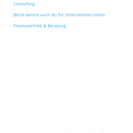
Consulting
Börse kannst auch du für Unternehmer:innen
Finanzvertrieb & Beratung
Contact
obergantschnig@obergantschnig.at
+ 43 664 220 56 42
Stattegger Straße 206
8046 Stattegg
Österreich