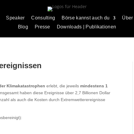
Speaker
Consulting
Börse kannst auch du
Über
Blog
Presse
Downloads | Publikationen
ereignissen
der Klimakatastrophen
erlebt, die jeweils
mindestens 1
nsgesamt haben diese Ereignisse über 2,7 Billionen Dollar
 Anzahl als auch die Kosten durch Extremwetterereignisse
sbereinigt):