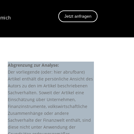
Jetzt anfragen
 mich
Abgrenzung zur Analyse:
Der vorliegende (oder: hier abrufbare)
Artikel enthält die persönliche Ansicht des
Autors zu den im Artikel beschriebenen
Sachverhalten. Soweit der Artikel eine
Einschätzung über Unternehmen,
Finanzinstrumente, volkswirtschaftliche
Zusammenhänge oder andere
Sachverhalte der Finanzwelt enthält, sind
diese nicht unter Anwendung der
Grundsätze ordnungsgemäßer