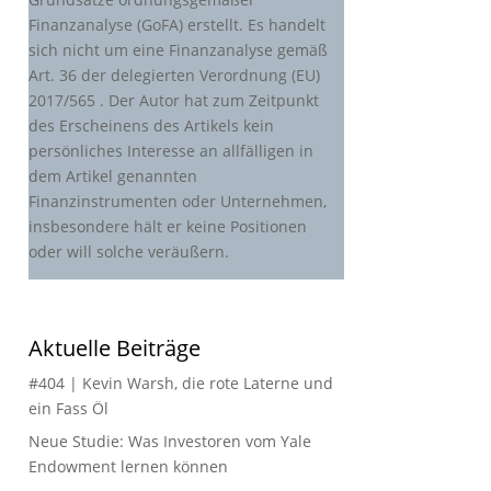
Finanzanalyse (GoFA) erstellt. Es handelt
sich nicht um eine Finanzanalyse gemäß
Art. 36 der delegierten Verordnung (EU)
2017/565 . Der Autor hat zum Zeitpunkt
des Erscheinens des Artikels kein
persönliches Interesse an allfälligen in
dem Artikel genannten
Finanzinstrumenten oder Unternehmen,
insbesondere hält er keine Positionen
oder will solche veräußern.
Aktuelle Beiträge
#404 | Kevin Warsh, die rote Laterne und
ein Fass Öl
Neue Studie: Was Investoren vom Yale
Endowment lernen können