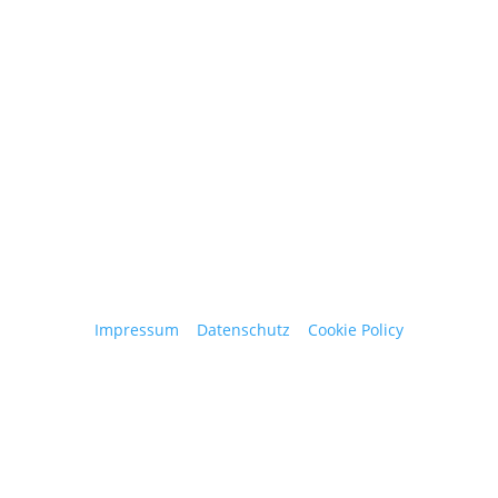
obergantschnig@obergantschnig.at
+ 43 664 220 56 42
Stattegger Straße 206
8046 Stattegg
Österreich
Impressum
|
Datenschutz
|
Cookie Policy
© 2025 Josef Obergantschnig | Alle Rechte
vorbehalten