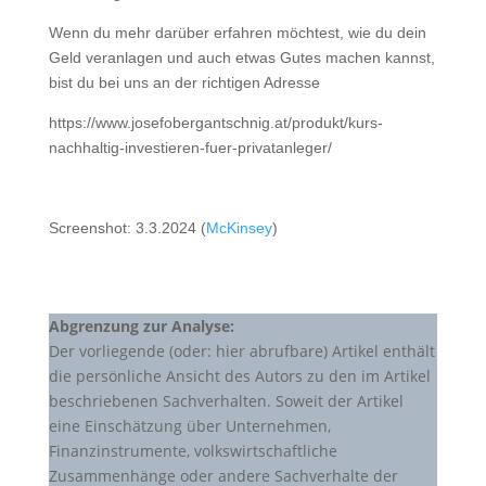
Wenn du mehr darüber erfahren möchtest, wie du dein
Geld veranlagen und auch etwas Gutes machen kannst,
bist du bei uns an der richtigen Adresse
https://www.josefobergantschnig.at/produkt/kurs-
nachhaltig-investieren-fuer-privatanleger/
Screenshot: 3.3.2024 (
McKinsey
)
Abgrenzung zur Analyse:
Der vorliegende (oder: hier abrufbare) Artikel enthält
die persönliche Ansicht des Autors zu den im Artikel
beschriebenen Sachverhalten. Soweit der Artikel
eine Einschätzung über Unternehmen,
Finanzinstrumente, volkswirtschaftliche
Zusammenhänge oder andere Sachverhalte der