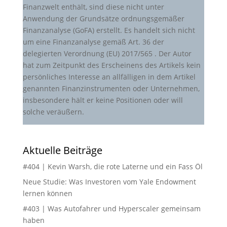
Finanzwelt enthält, sind diese nicht unter
Anwendung der Grundsätze ordnungsgemäßer
Finanzanalyse (GoFA) erstellt. Es handelt sich nicht
um eine Finanzanalyse gemäß Art. 36 der
delegierten Verordnung (EU) 2017/565 . Der Autor
hat zum Zeitpunkt des Erscheinens des Artikels kein
persönliches Interesse an allfälligen in dem Artikel
genannten Finanzinstrumenten oder Unternehmen,
insbesondere hält er keine Positionen oder will
solche veräußern.
Aktuelle Beiträge
#404 | Kevin Warsh, die rote Laterne und ein Fass Öl
Neue Studie: Was Investoren vom Yale Endowment
lernen können
#403 | Was Autofahrer und Hyperscaler gemeinsam
haben